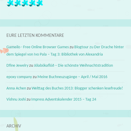
EURE LETZTEN KOMMENTARE
Gameilo - Free Online Browser Games
zu
Blogtour zu Der Drache hinter
dem Spiegel von Ivo Pala – Tag 3: Bibliothek von Alexandria
Dfine Jewelry
zu
Jólabókaflóð – Die schönste Weihnachtstradition
epoxy company
zu
Meine Buchneuzugänge – April / Mai 2016
Anna Achen
zu
Welttag des Buches 2013: Blogger schenken lesefreude!
Vishnu Joshi
zu
Impress Adventskalender 2015 – Tag 24
ARCHIV