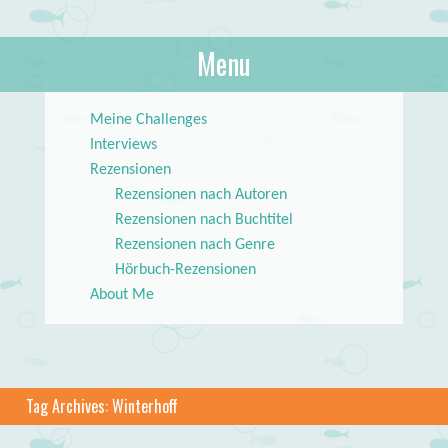
About Books
Menu
lilstar.de
Skip to content
Meine Challenges
Interviews
Rezensionen
Rezensionen nach Autoren
Rezensionen nach Buchtitel
Rezensionen nach Genre
Hörbuch-Rezensionen
About Me
Tag Archives:
Winterhoff