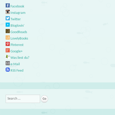
Facebook
Instagram
Twitter
Bloglovin'
GoodReads
LovelyBooks
Pinterest
Google+
Was liest du?
e-Mail
RSS Feed
Search