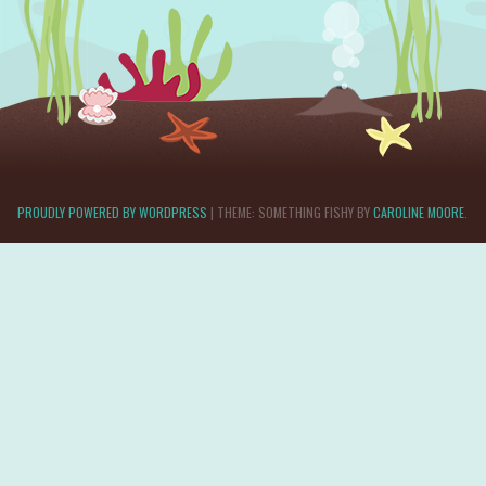
PROUDLY POWERED BY WORDPRESS
|
THEME: SOMETHING FISHY BY
CAROLINE MOORE
.