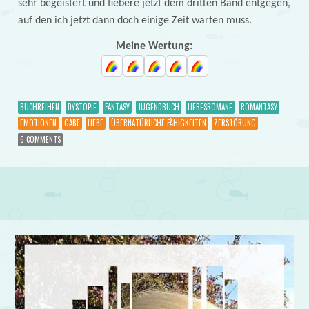
sehr begeistert und fiebere jetzt dem dritten Band entgegen,
auf den ich jetzt dann doch einige Zeit warten muss.
Meine Wertung:
BUCHREIHEN
DYSTOPIE
FANTASY
JUGENDBUCH
LIEBESROMANE
ROMANTASY
EMOTIONEN
GABE
LIEBE
ÜBERNATÜRLICHE FÄHIGKEITEN
ZERSTÖRUNG
6 COMMENTS
Post navigation