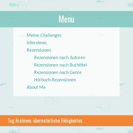
About Books
Menu
lilstar.de
Skip to content
Meine Challenges
Interviews
Rezensionen
Rezensionen nach Autoren
Rezensionen nach Buchtitel
Rezensionen nach Genre
Hörbuch-Rezensionen
About Me
Tag Archives:
übernatürliche Fähigkeiten