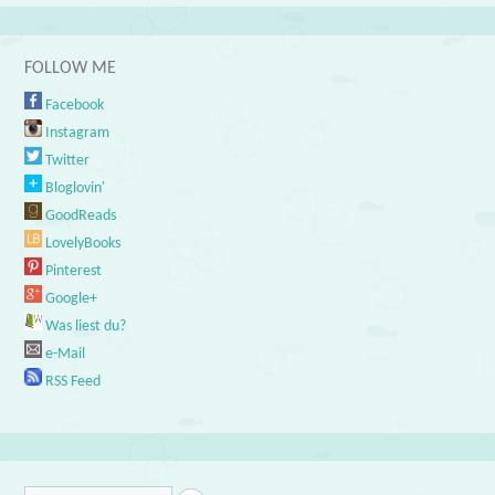
FOLLOW ME
Facebook
Instagram
Twitter
Bloglovin'
GoodReads
LovelyBooks
Pinterest
Google+
Was liest du?
e-Mail
RSS Feed