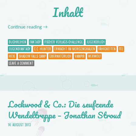
Inhalt
Continue reading
→
BUCHREIHEN
FANTASY
FISCHER VERLAGS-CHALLENGE
JUGENDBUCH
JUGENDFANTASY
C.C. HUNTER
ERWACHT IM MORGENGRAUEN
FÄHIGKEITEN
FEE
HEXE
SHADOW FALLS CAMP
ÜBERNATÜRLICH
VAMPIR
WERWOLF
LEAVE A COMMENT
Lockwood & Co.: Die seufzende
Wendeltreppe – Jonathan Stroud
14. AUGUST 2013