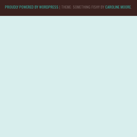
PROUDLY POWERED BY WORDPRESS
|
THEME: SOMETHING FISHY BY
CAROLINE MOORE
.