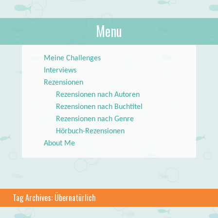
About Books
Menu
lilstar.de
Skip to content
Meine Challenges
Interviews
Rezensionen
Rezensionen nach Autoren
Rezensionen nach Buchtitel
Rezensionen nach Genre
Hörbuch-Rezensionen
About Me
Tag Archives:
Übernatürlich