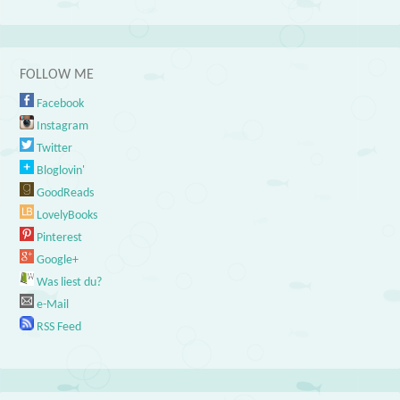
FOLLOW ME
Facebook
Instagram
Twitter
Bloglovin'
GoodReads
LovelyBooks
Pinterest
Google+
Was liest du?
e-Mail
RSS Feed