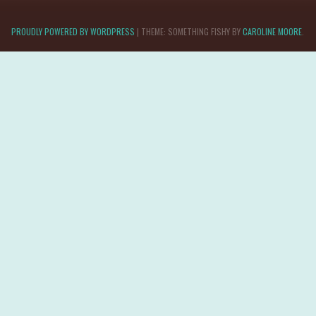
PROUDLY POWERED BY WORDPRESS
|
THEME: SOMETHING FISHY BY
CAROLINE MOORE
.