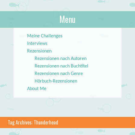
About Books
Menu
lilstar.de
Skip to content
Meine Challenges
Interviews
Rezensionen
Rezensionen nach Autoren
Rezensionen nach Buchtitel
Rezensionen nach Genre
Hörbuch-Rezensionen
About Me
Tag Archives:
Thunderhead