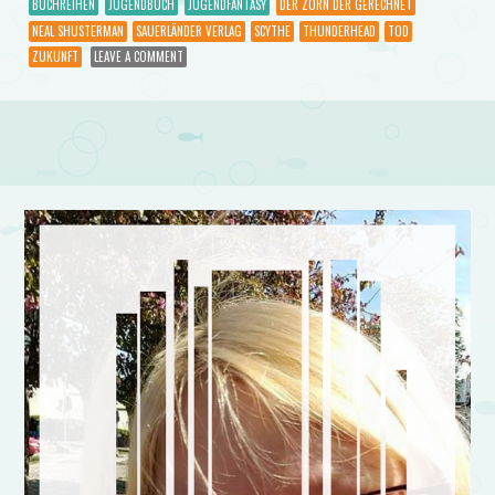
BUCHREIHEN
JUGENDBUCH
JUGENDFANTASY
DER ZORN DER GERECHNET
NEAL SHUSTERMAN
SAUERLÄNDER VERLAG
SCYTHE
THUNDERHEAD
TOD
ZUKUNFT
LEAVE A COMMENT
Post navigation