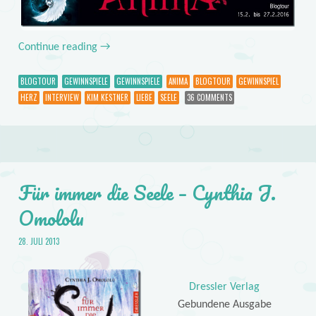
Continue reading
→
BLOGTOUR
GEWINNSPIELE
GEWINNSPIELE
ANIMA
BLOGTOUR
GEWINNSPIEL
HERZ
INTERVIEW
KIM KESTNER
LIEBE
SEELE
36 COMMENTS
Für immer die Seele – Cynthia J.
Omololu
28. JULI 2013
Dressler Verlag
Gebundene Ausgabe