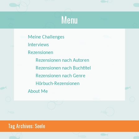
About Books
Menu
lilstar.de
Skip to content
Meine Challenges
Interviews
Rezensionen
Rezensionen nach Autoren
Rezensionen nach Buchtitel
Rezensionen nach Genre
Hörbuch-Rezensionen
About Me
Tag Archives:
Seele