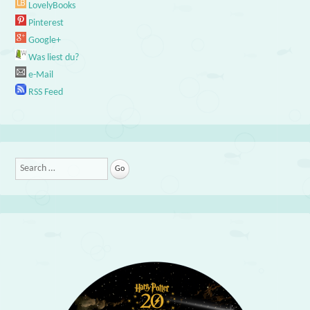
LovelyBooks
Pinterest
Google+
Was liest du?
e-Mail
RSS Feed
Search