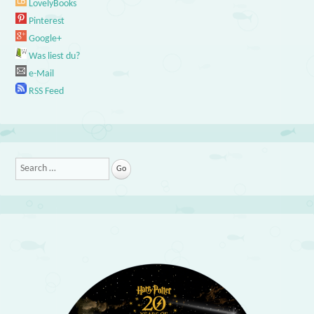
LovelyBooks
Pinterest
Google+
Was liest du?
e-Mail
RSS Feed
Search