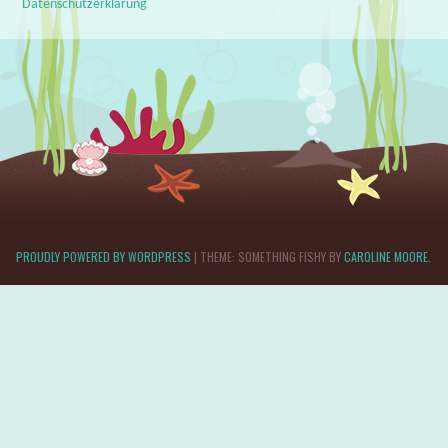
Datenschutzerklärung
PROUDLY POWERED BY WORDPRESS
|
THEME: SOMETHING FISHY BY
CAROLINE MOORE
.