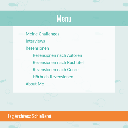
About Books
Menu
lilstar.de
Skip to content
Meine Challenges
Interviews
Rezensionen
Rezensionen nach Autoren
Rezensionen nach Buchtitel
Rezensionen nach Genre
Hörbuch-Rezensionen
About Me
Tag Archives:
Schießerei