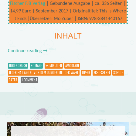
Fischer FJB Verlag
| Gebundene Ausgabe | ca. 336 Seiten |
14,99 Euro | September 2017 | Originaltitel: This Is Where
It Ends |Übersetzer: Mo Zuber | ISBN: 978-3841440167
INHALT
Continue reading
→
JUGENDBUCH
ROMANE
54 MINUTEN
AMOKLAUF
JEDER HAT ANGST VOR DEM JUNGEN MIT DER WAFFE
OPFER
SCHIESSEREI
SCHULE
TÄTER
1 COMMENT
Post navigation