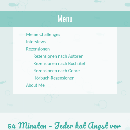
About Books
Menu
lilstar.de
Skip to content
Meine Challenges
Interviews
Rezensionen
Rezensionen nach Autoren
Rezensionen nach Buchtitel
Rezensionen nach Genre
Hörbuch-Rezensionen
About Me
54 Minuten – Jeder hat Angst vor