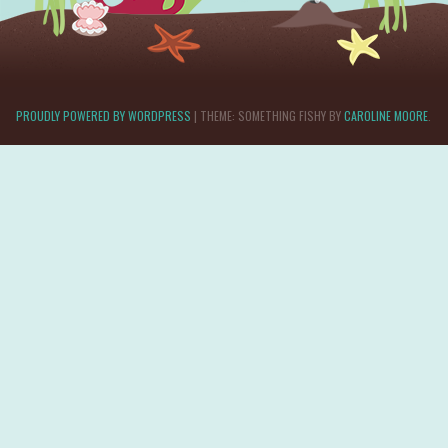
PROUDLY POWERED BY WORDPRESS
|
THEME: SOMETHING FISHY BY
CAROLINE MOORE
.