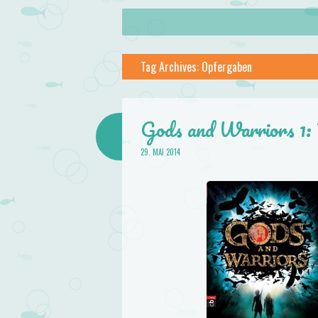
About
Skip to content
Menu
lilstar.de
Tag Archives:
Opfergaben
Books
Gods and Warriors 1: 
29. MAI 2014