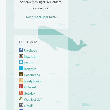
Serienverschlinger. Außerdem
total verrückt!
Noch mehr über mich
FOLLOW ME
Facebook
Instagram
Twitter
Bloglovin'
GoodReads
LovelyBooks
Pinterest
Google+
Was liest du?
e-Mail