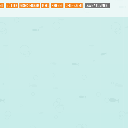
EIT
GÖTTER
GRIECHENLAND
INSEL
KRIEGER
OPFERGABEN
LEAVE A COMMENT