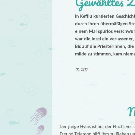
Gewähltes Z
In Keftiu kursierten Geschich
durch ihren übermäßigen Sto
einem Mal spurlos verschwun
war die Insel ein verlassene
Bis auf die Priesterinnen, d
milde zu stimmen, kam niem
(S. 147)
M
Der junge Hylas ist auf der Flucht vor
Freund Telamon hilft ihm zu fliehen und