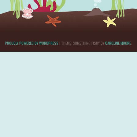
PROUDLY POWERED BY WORDPRESS
|
THEME: SOMETHING FISHY BY
CAROLINE MOORE
.