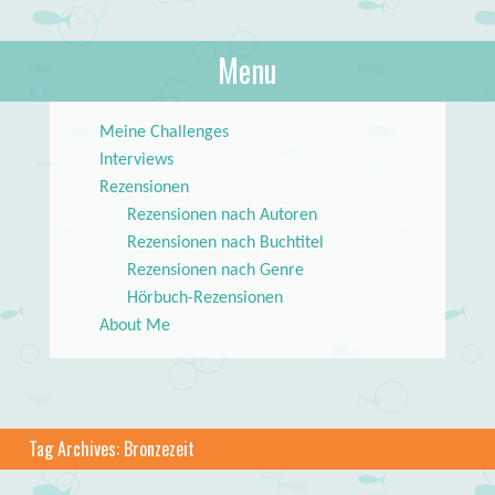
About Books
Menu
lilstar.de
Skip to content
Meine Challenges
Interviews
Rezensionen
Rezensionen nach Autoren
Rezensionen nach Buchtitel
Rezensionen nach Genre
Hörbuch-Rezensionen
About Me
Tag Archives:
Bronzezeit