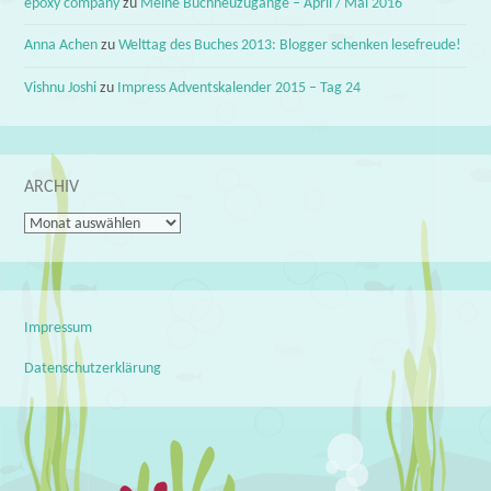
epoxy company
zu
Meine Buchneuzugänge – April / Mai 2016
Anna Achen
zu
Welttag des Buches 2013: Blogger schenken lesefreude!
Vishnu Joshi
zu
Impress Adventskalender 2015 – Tag 24
ARCHIV
Archiv
Impressum
Datenschutzerklärung