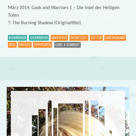
März 2014: Gods and Warriors 1 – Die Insel der Heiligen
Toten
?: The Burning Shadow (Originaltitel)
BUCHREIHEN
JUGENDBUCH
ABENTEUER
BRONZEZEIT
GÖTTER
GRIECHENLAND
INSEL
KRIEGER
OPFERGABEN
LEAVE A COMMENT
Post navigation