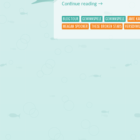
Continue reading
→
BLOGTOUR
GEWINNSPIELE
GEWINNSPIELE
AMIE K
MEAGAN SPOONER
THESE BROKEN STARS
VERSCHWU
Post navigation