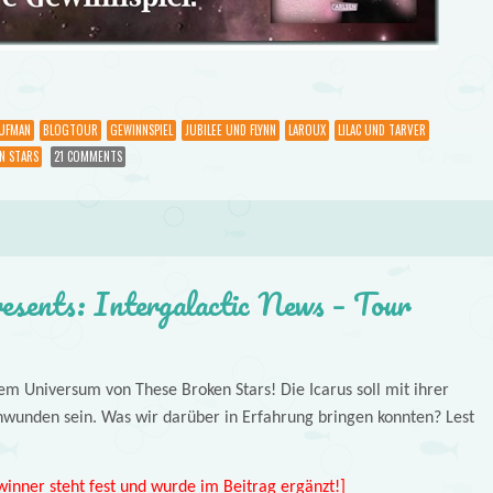
AUFMAN
BLOGTOUR
GEWINNSPIEL
JUBILEE UND FLYNN
LAROUX
LILAC UND TARVER
N STARS
21 COMMENTS
esents: Intergalactic News – Tour
m Universum von These Broken Stars! Die Icarus soll mit ihrer
wunden sein. Was wir darüber in Erfahrung bringen konnten? Lest
inner steht fest und wurde im Beitrag ergänzt!]