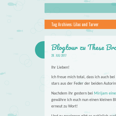
About
Skip to content
Menu
lilstar.de
Tag Archives:
Lilac und Tarver
Books
Blogtour zu These Bro
28. JULI 2017
Ihr Lieben!
Ich freue mich total, dass ich auch be
stars aus der Feder der beiden Autor
Nachdem ihr gestern bei
Mirijam eine
gewähre ich euch nun einen kleinen B
erneut zu Wort!