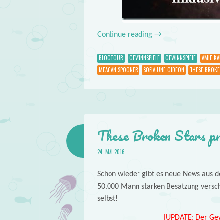
Continue reading
→
BLOGTOUR
GEWINNSPIELE
GEWINNSPIELE
AMIE K
MEAGAN SPOONER
SOFIA UND GIDEON
THESE BROKE
These Broken Stars pr
24. MAI 2016
Schon wieder gibt es neue News aus de
50.000 Mann starken Besatzung versch
selbst!
[UPDATE: Der Gew