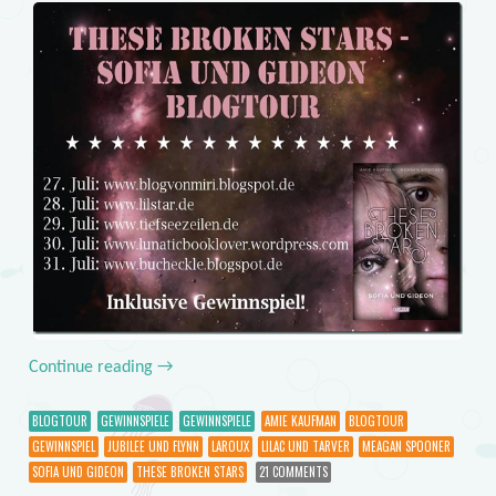
Continue reading
→
BLOGTOUR
GEWINNSPIELE
GEWINNSPIELE
AMIE KAUFMAN
BLOGTOUR
GEWINNSPIEL
JUBILEE UND FLYNN
LAROUX
LILAC UND TARVER
MEAGAN SPOONER
SOFIA UND GIDEON
THESE BROKEN STARS
21 COMMENTS