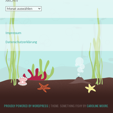
ARCHIV
Archiv
Impressum
Datenschutzerklärung
PROUDLY POWERED BY WORDPRESS
|
THEME: SOMETHING FISHY BY
CAROLINE MOORE
.