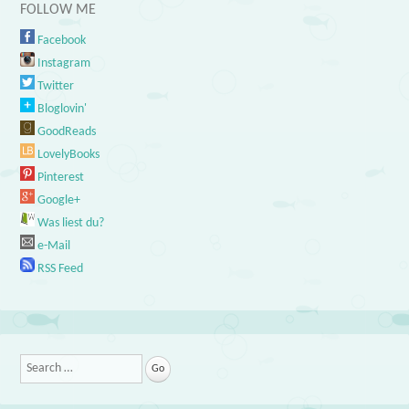
FOLLOW ME
Facebook
Instagram
Twitter
Bloglovin'
GoodReads
LovelyBooks
Pinterest
Google+
Was liest du?
e-Mail
RSS Feed
Search