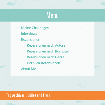
About Books
Menu
lilstar.de
Skip to content
Meine Challenges
Interviews
Rezensionen
Rezensionen nach Autoren
Rezensionen nach Buchtitel
Rezensionen nach Genre
Hörbuch-Rezensionen
About Me
Tag Archives:
Jubilee und Flynn