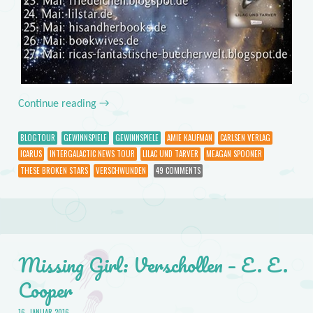
Continue reading
→
BLOGTOUR
GEWINNSPIELE
GEWINNSPIELE
AMIE KAUFMAN
CARLSEN VERLAG
ICARUS
INTERGALACTIC NEWS TOUR
LILAC UND TARVER
MEAGAN SPOONER
THESE BROKEN STARS
VERSCHWUNDEN
49 COMMENTS
Missing Girl: Verschollen – E. E.
Cooper
16. JANUAR 2016