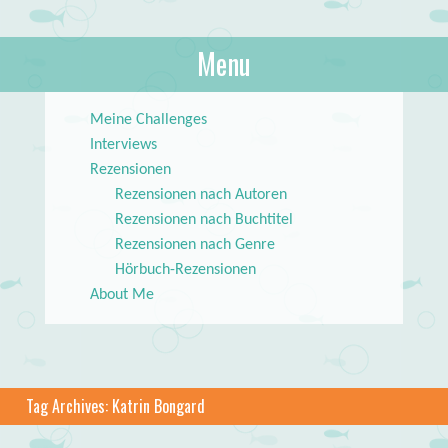
About Books
Menu
lilstar.de
Skip to content
Meine Challenges
Interviews
Rezensionen
Rezensionen nach Autoren
Rezensionen nach Buchtitel
Rezensionen nach Genre
Hörbuch-Rezensionen
About Me
Tag Archives:
Katrin Bongard