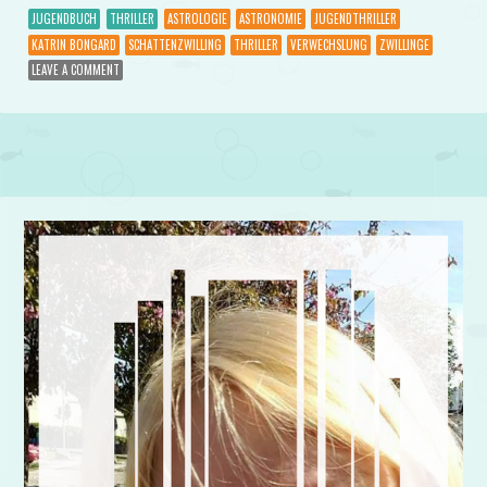
JUGENDBUCH
THRILLER
ASTROLOGIE
ASTRONOMIE
JUGENDTHRILLER
KATRIN BONGARD
SCHATTENZWILLING
THRILLER
VERWECHSLUNG
ZWILLINGE
LEAVE A COMMENT
Post navigation