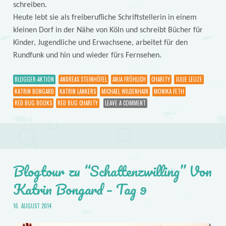
schreiben.
Heute lebt sie als freiberufliche Schriftstellerin in einem
kleinen Dorf in der Nähe von Köln und schreibt Bücher für
Kinder, Jugendliche und Erwachsene, arbeitet für den
Rundfunk und hin und wieder fürs Fernsehen.
BLOGGER-AKTION
ANDREAS STEINHÖFEL
ANJA FRÖHLICH
CHARITY
JULIE LEUZE
KATRIN BONGARD
KATRIN LANKERS
MICHAEL WILDENHAIN
MONIKA FETH
RED BUG BOOKS
RED BUG CHARITY
LEAVE A COMMENT
Blogtour zu “Schattenzwilling” Von
Katrin Bongard – Tag 9
16. AUGUST 2014