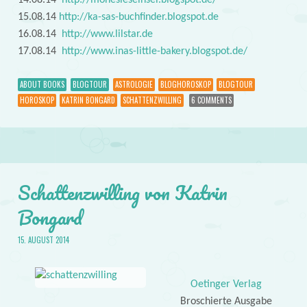
14.08.14
http://monesleseinsel.blogspot.de/
15.08.14
http://ka-sas-buchfinder.blogspot.de
16.08.14
http://www.lilstar.de
17.08.14
http://www.inas-little-bakery.blogspot.de/
ABOUT BOOKS
BLOGTOUR
ASTROLOGIE
BLOGHOROSKOP
BLOGTOUR
HOROSKOP
KATRIN BONGARD
SCHATTENZWILLING
6 COMMENTS
Schattenzwilling von Katrin
Bongard
15. AUGUST 2014
Oetinger Verlag
Broschierte Ausgabe