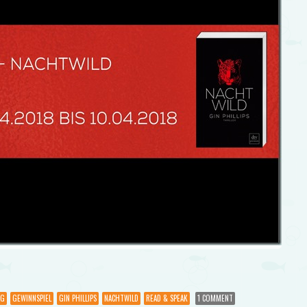
AG
GEWINNSPIEL
GIN PHILLIPS
NACHTWILD
READ & SPEAK
1 COMMENT