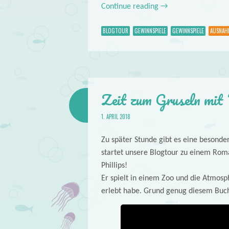
Continue reading
→
BLOGTOUR
GEWINNSPIELE
GEWINNSPIELE
AUSNAH
Zeit zum Gruseln mit 
1. APRIL 2018
Zu später Stunde gibt es eine besonde
startet unsere Blogtour zu einem Roma
Phillips!
Er spielt in einem Zoo und die Atmosph
erlebt habe. Grund genug diesem Buc