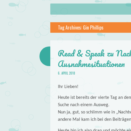
About
Skip to content
Menu
lilstar.de
Tag Archives:
Gin Phillips
Books
Read & Speak zu Nacht
Ausnahmesituationen
6. APRIL 2018
Ihr Lieben!
Heute ist bereits der vierte Tag an de
Suche nach einem Ausweg.
Nun ja, gut, so schlimm wie in „Nachtwi
andere Mal kam ich bei den Beiträgen
Heute bin ich also dran und möchte e