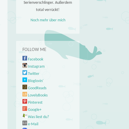
Serienverschlinger. Außerdem
total verrückt!
Noch mehr über mich
FOLLOW ME
Facebook
Instagram
Twitter
Bloglovin'
GoodReads
LovelyBooks
Pinterest
Google+
Was liest du?
e-Mail