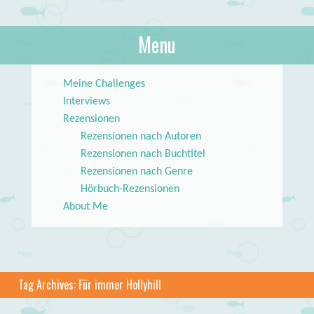
About Books
Menu
lilstar.de
Skip to content
Meine Challenges
Interviews
Rezensionen
Rezensionen nach Autoren
Rezensionen nach Buchtitel
Rezensionen nach Genre
Hörbuch-Rezensionen
About Me
Tag Archives:
Für immer Hollyhill