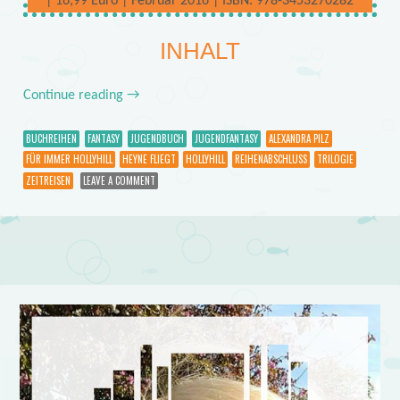
| 16,99 Euro | Februar 2016 | ISBN: 978-3453270282
INHALT
Continue reading
→
BUCHREIHEN
FANTASY
JUGENDBUCH
JUGENDFANTASY
ALEXANDRA PILZ
FÜR IMMER HOLLYHILL
HEYNE FLIEGT
HOLLYHILL
REIHENABSCHLUSS
TRILOGIE
ZEITREISEN
LEAVE A COMMENT
Post navigation