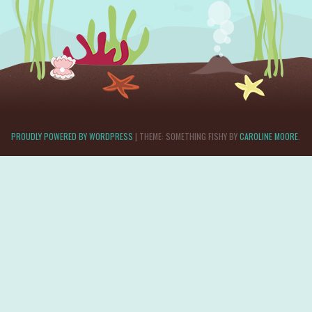
PROUDLY POWERED BY WORDPRESS
|
THEME: SOMETHING FISHY BY
CAROLINE MOORE
.