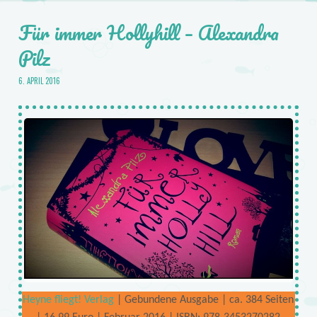
Für immer Hollyhill – Alexandra
Pilz
6. APRIL 2016
Heyne fliegt! Verlag
| Gebundene Ausgabe | ca. 384 Seiten