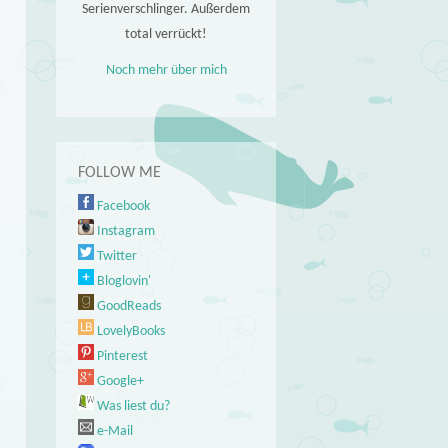
Serienverschlinger. Außerdem
total verrückt!
Noch mehr über mich
FOLLOW ME
Facebook
Instagram
Twitter
Bloglovin'
GoodReads
LovelyBooks
Pinterest
Google+
Was liest du?
e-Mail