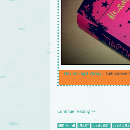
Heyne fliegt! Verlag
| Gebundene Au
Continue reading
→
BUCHREIHEN
FANTASY
JUGENDBUCH
JUGENDFANT