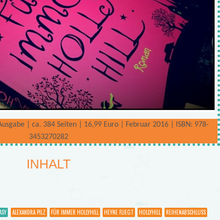
sgabe | ca. 384 Seiten | 16,99 Euro | Februar 2016 | ISBN: 978-
3453270282
INHALT
ASY
ALEXANDRA PILZ
FÜR IMMER HOLLYHILL
HEYNE FLIEGT
HOLLYHILL
REIHENABSCHLUSS