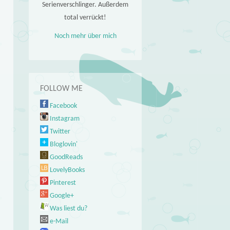
Serienverschlinger. Außerdem
total verrückt!
Noch mehr über mich
FOLLOW ME
Facebook
Instagram
Twitter
Bloglovin'
GoodReads
LovelyBooks
Pinterest
Google+
Was liest du?
e-Mail