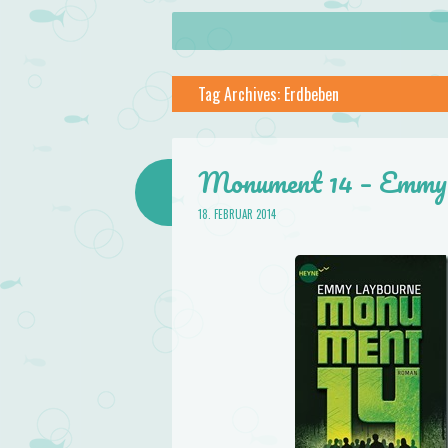
About
Skip to content
Menu
lilstar.de
Tag Archives:
Erdbeben
Books
Monument 14 – Emmy
18. FEBRUAR 2014