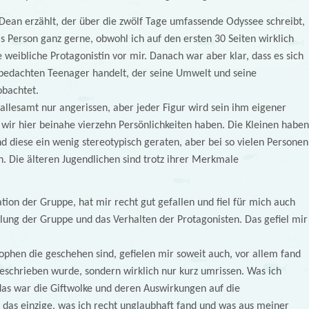
 Dean erzählt, der über die zwölf Tage umfassende Odyssee schreibt,
s Person ganz gerne, obwohl ich auf den ersten 30 Seiten wirklich
ne weibliche Protagonistin vor mir. Danach war aber klar, dass es sich
bedachten Teenager handelt, der seine Umwelt und seine
bachtet.
llesamt nur angerissen, aber jeder Figur wird sein ihm eigener
 wir hier beinahe vierzehn Persönlichkeiten haben. Die Kleinen haben
d diese ein wenig stereotypisch geraten, aber bei so vielen Personen
n. Die älteren Jugendlichen sind trotz ihrer Merkmale
ation der Gruppe, hat mir recht gut gefallen und fiel für mich auch
klung der Gruppe und das Verhalten der Protagonisten. Das gefiel mir
rophen die geschehen sind, gefielen mir soweit auch, vor allem fand
 beschrieben wurde, sondern wirklich nur kurz umrissen. Was ich
das war die Giftwolke und deren Auswirkungen auf die
t das einzige, was ich recht unglaubhaft fand und was aus meiner