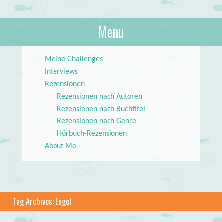
About Books
Menu
lilstar.de
Skip to content
Meine Challenges
Interviews
Rezensionen
Rezensionen nach Autoren
Rezensionen nach Buchtitel
Rezensionen nach Genre
Hörbuch-Rezensionen
About Me
Tag Archives:
Engel