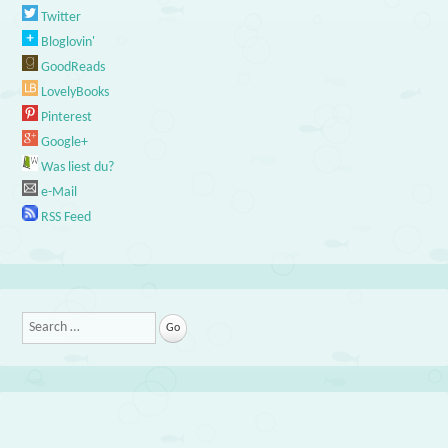
Twitter
Bloglovin'
GoodReads
LovelyBooks
Pinterest
Google+
Was liest du?
e-Mail
RSS Feed
Search