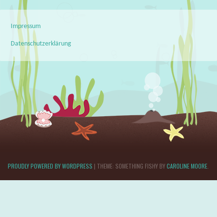
Impressum
Datenschutzerklärung
PROUDLY POWERED BY WORDPRESS
|
THEME: SOMETHING FISHY BY
CAROLINE MOORE
.