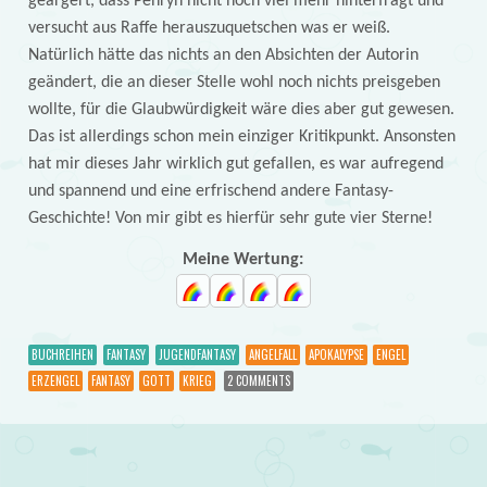
geärgert, dass Penryn nicht noch viel mehr hinterfragt und
versucht aus Raffe herauszuquetschen was er weiß.
Natürlich hätte das nichts an den Absichten der Autorin
geändert, die an dieser Stelle wohl noch nichts preisgeben
wollte, für die Glaubwürdigkeit wäre dies aber gut gewesen.
Das ist allerdings schon mein einziger Kritikpunkt. Ansonsten
hat mir dieses Jahr wirklich gut gefallen, es war aufregend
und spannend und eine erfrischend andere Fantasy-
Geschichte! Von mir gibt es hierfür sehr gute vier Sterne!
Meine Wertung:
BUCHREIHEN
FANTASY
JUGENDFANTASY
ANGELFALL
APOKALYPSE
ENGEL
ERZENGEL
FANTASY
GOTT
KRIEG
2 COMMENTS