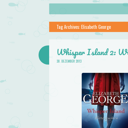
About
Skip to content
Menu
lilstar.de
Tag Archives:
Elisabeth George
Books
Whisper Island 2: Wet
30. DEZEMBER 2013