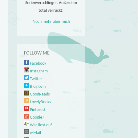
Serienverschlinger. Außerdem
total verrückt!
Noch mehr über mich
FOLLOW ME
Facebook
Instagram
Twitter
Bloglovin'
GoodReads
LovelyBooks
Pinterest
Google+
Was liest du?
e-Mail