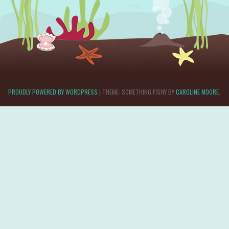
PROUDLY POWERED BY WORDPRESS
|
THEME: SOMETHING FISHY BY
CAROLINE MOORE
.