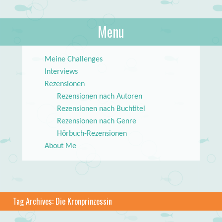
About Books
Menu
lilstar.de
Skip to content
Meine Challenges
Interviews
Rezensionen
Rezensionen nach Autoren
Rezensionen nach Buchtitel
Rezensionen nach Genre
Hörbuch-Rezensionen
About Me
Tag Archives:
Die Kronprinzessin