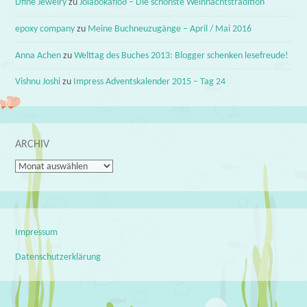
Dfine Jewelry
zu
Jólabókaflóð – Die schönste Weihnachtstradition
epoxy company
zu
Meine Buchneuzugänge – April / Mai 2016
Anna Achen
zu
Welttag des Buches 2013: Blogger schenken lesefreude!
Vishnu Joshi
zu
Impress Adventskalender 2015 – Tag 24
ARCHIV
Archiv
Impressum
Datenschutzerklärung