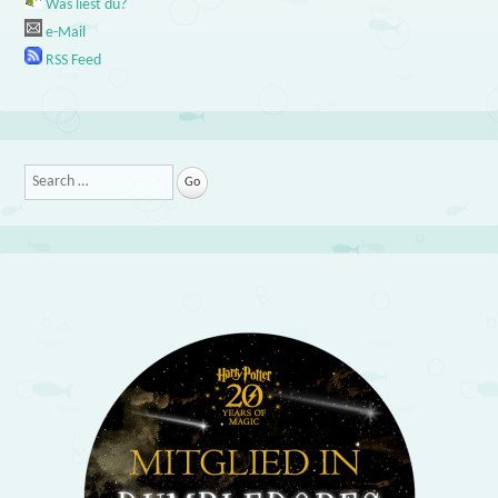
Was liest du?
e-Mail
RSS Feed
Search