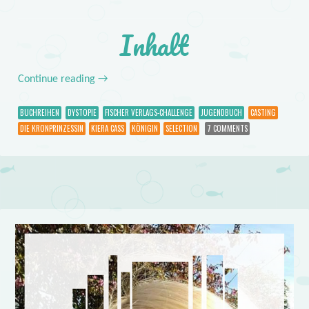
Inhalt
Continue reading
→
BUCHREIHEN
DYSTOPIE
FISCHER VERLAGS-CHALLENGE
JUGENDBUCH
CASTING
DIE KRONPRINZESSIN
KIERA CASS
KÖNIGIN
SELECTION
7 COMMENTS
Post navigation