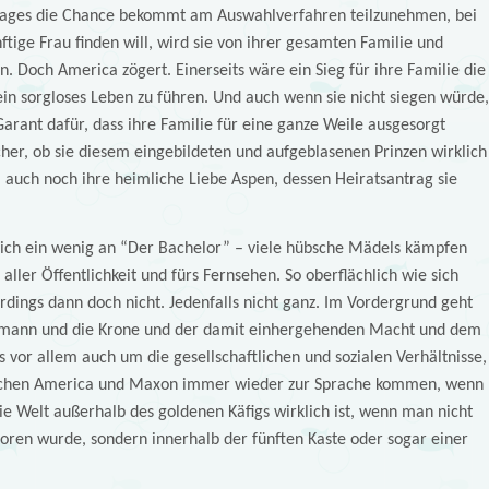
 Tages die Chance bekommt am Auswahlverfahren teilzunehmen, bei
tige Frau finden will, wird sie von ihrer gesamten Familie und
 Doch America zögert. Einerseits wäre ein Sieg für ihre Familie die
ein sorgloses Leben zu führen. Und auch wenn sie nicht siegen würde,
arant dafür, dass ihre Familie für eine ganze Weile ausgesorgt
sicher, ob sie diesem eingebildeten und aufgeblasenen Prinzen wirklich
auch noch ihre heimliche Liebe Aspen, dessen Heiratsantrag sie
hlich ein wenig an “Der Bachelor” – viele hübsche Mädels kämpfen
ller Öffentlichkeit und fürs Fernsehen. So oberflächlich wie sich
lerdings dann doch nicht. Jedenfalls nicht ganz. Im Vordergrund geht
ann und die Krone und der damit einhergehenden Macht und dem
 vor allem auch um die gesellschaftlichen und sozialen Verhältnisse,
ischen America und Maxon immer wieder zur Sprache kommen, wenn
ie Welt außerhalb des goldenen Käfigs wirklich ist, wenn man nicht
ren wurde, sondern innerhalb der fünften Kaste oder sogar einer