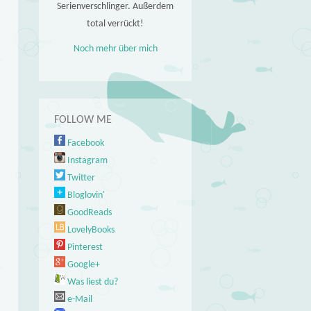
Serienverschlinger. Außerdem
total verrückt!
Noch mehr über mich
FOLLOW ME
Facebook
Instagram
Twitter
Bloglovin'
GoodReads
LovelyBooks
Pinterest
Google+
Was liest du?
e-Mail