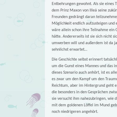
Entbehrungen gewohnt. Als sie eines
dem Prinz Maxon von Illeá seine zukünf
Freunden gedrängt daran teilzunehmen.
Möglichkeit endlich aufzusteigen und 
wäre allein schon ihre Teilnahme ein G
hätte. Andererseits ist sie sich nicht 
umwerben will und außerdem ist da ja 
sehnlichst erwartet…
Die Geschichte selbst erinnert tatsäc
um die Gunst eines Mannes und das in a
dieses Szenario auch anhört, ist es al
es zwar um den Kampf um den Traumm
Reichtum, aber im Hintergrund geht es
die besonders in den Gesprächen zw
sie versucht ihm nahezubringen, wie d
mit dem goldenen Löffel im Mund gebo
noch niedrigeren angehört.