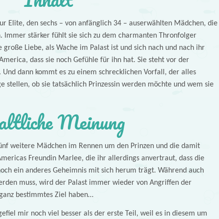
zur Elite, den sechs – von anfänglich 34 – auserwählten Mädchen, die
 Immer stärker fühlt sie sich zu dem charmanten Thronfolger
e große Liebe, als Wache im Palast ist und sich nach und nach ihr
erica, dass sie noch Gefühle für ihn hat. Sie steht vor der
 Und dann kommt es zu einem schrecklichen Vorfall, der alles
e stellen, ob sie tatsächlich Prinzessin werden möchte und wem sie
altliche Meinung
fünf weitere Mädchen im Rennen um den Prinzen und die damit
ericas Freundin Marlee, die ihr allerdings anvertraut, dass die
och ein anderes Geheimnis mit sich herum trägt. Während auch
erden muss, wird der Palast immer wieder von Angriffen der
n ganz bestimmtes Ziel haben…
efiel mir noch viel besser als der erste Teil, weil es in diesem um