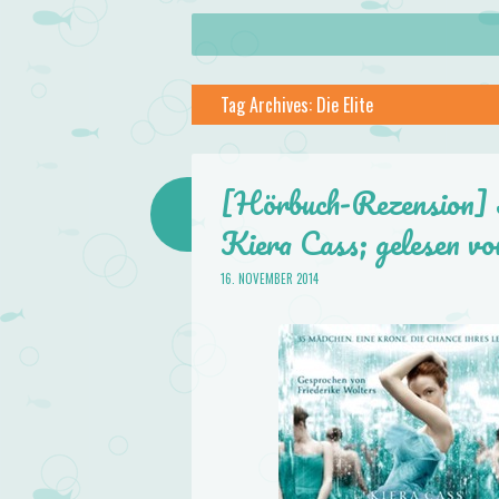
About
Skip to content
Menu
lilstar.de
Tag Archives:
Die Elite
Books
[Hörbuch-Rezension] Se
Kiera Cass; gelesen v
16. NOVEMBER 2014