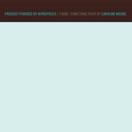
PROUDLY POWERED BY WORDPRESS
|
THEME: SOMETHING FISHY BY
CAROLINE MOORE
.