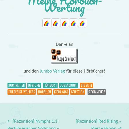
Meine Hörbuch-
Wertung
Danke an
und den
Jumbo Verlag
für diese Hörbücher!
BUCHREIHEN
DYSTOPIE
HÖRBUCH
JUGENDBUCH
DIE ELITE
FRIEDERIKE WOLTERS
HÖRBUCH
KIERA CASS
SELECTION
5 COMMENTS
←
[Rezension] Nymphs 1.1:
[Rezension] Red Rising –
Verführerischer Vollmond –
Pierce Brown
→