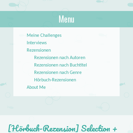
About Books
Menu
lilstar.de
Skip to content
Meine Challenges
Interviews
Rezensionen
Rezensionen nach Autoren
Rezensionen nach Buchtitel
Rezensionen nach Genre
Hörbuch-Rezensionen
About Me
[Hörbuch-Rezension] Selection +