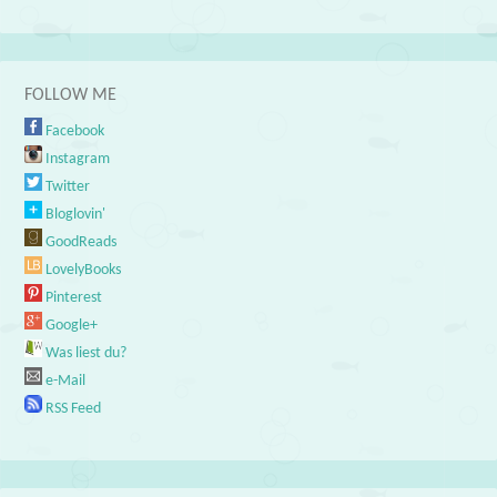
FOLLOW ME
Facebook
Instagram
Twitter
Bloglovin'
GoodReads
LovelyBooks
Pinterest
Google+
Was liest du?
e-Mail
RSS Feed