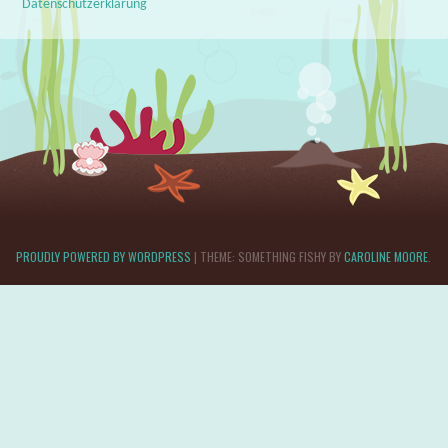
Datenschutzerklärung
PROUDLY POWERED BY WORDPRESS
|
THEME: SOMETHING FISHY BY
CAROLINE MOORE
.