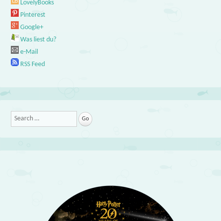
LovelyBooks
Pinterest
Google+
Was liest du?
e-Mail
RSS Feed
Search