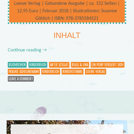
Loewe Verlag | Gebundene Ausgabe | ca. 152 Seiten |
12,95 Euro | Februar 2018 | Illustrationen: Susanne
Göhlich | ISBN: 978-3785584521
INHALT
Continue reading
→
BUCHREIHEN
KINDERBUCH
ANTJE SZILLAT
BULLI & LINA
EIN PONY VERLIEBT SICH
FRAUKE SCHEUNEMANN
KINDERBUCH
KINDERSTIMME
LOEWE VERLAG
LEAVE A COMMENT
Post navigation