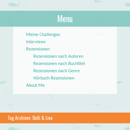
About Books
Menu
lilstar.de
Skip to content
Meine Challenges
Interviews
Rezensionen
Rezensionen nach Autoren
Rezensionen nach Buchtitel
Rezensionen nach Genre
Hörbuch-Rezensionen
About Me
Tag Archives:
Bulli & Lina