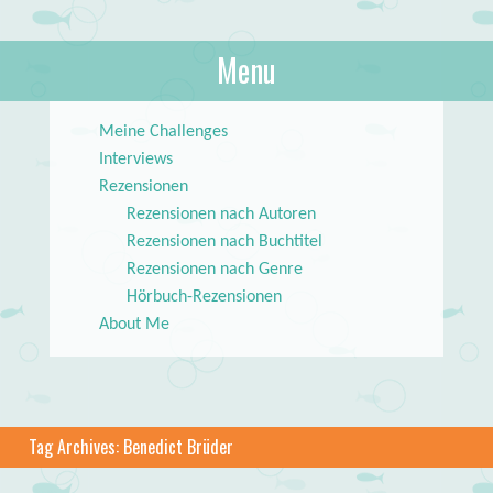
About Books
Menu
lilstar.de
Skip to content
Meine Challenges
Interviews
Rezensionen
Rezensionen nach Autoren
Rezensionen nach Buchtitel
Rezensionen nach Genre
Hörbuch-Rezensionen
About Me
Tag Archives:
Benedict Brüder