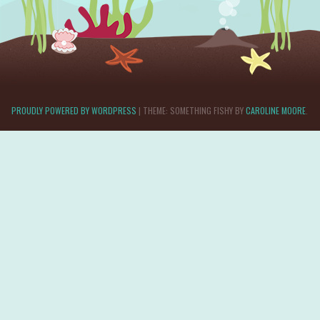
PROUDLY POWERED BY WORDPRESS
|
THEME: SOMETHING FISHY BY
CAROLINE MOORE
.