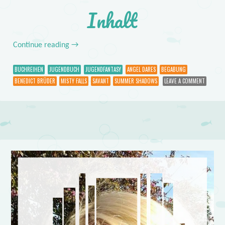
Inhalt
Continue reading
→
BUCHREIHEN
JUGENDBUCH
JUGENDFANTASY
ANGEL DARES
BEGABUNG
BENEDICT BRÜDER
MISTY FALLS
SAVANT
SUMMER SHADOWS
LEAVE A COMMENT
Post navigation