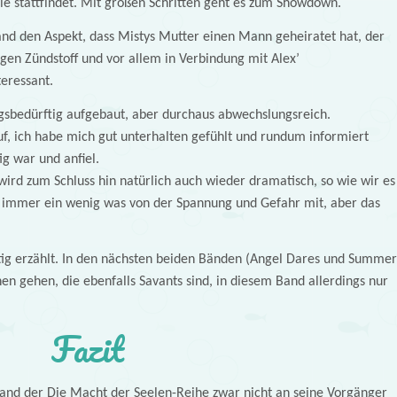
le stattfindet. Mit großen Schritten geht es zum Showdown.
Band den Aspekt, dass Mistys Mutter einen Mann geheiratet hat, der
nigen Zündstoff und vor allem in Verbindung mit Alex’
teressant.
gsbedürftig aufgebaut, aber durchaus abwechslungsreich.
uf, ich habe mich gut unterhalten gefühlt und rundum informiert
ig war und anfiel.
wird zum Schluss hin natürlich auch wieder dramatisch, so wie wir es
 immer ein wenig was von der Spannung und Gefahr mit, aber das
rtig erzählt. In den nächsten beiden Bänden (Angel Dares und Summer
n gehen, die ebenfalls Savants sind, in diesem Band allerdings nur
Fazit
e Band der Die Macht der Seelen-Reihe zwar nicht an seine Vorgänger