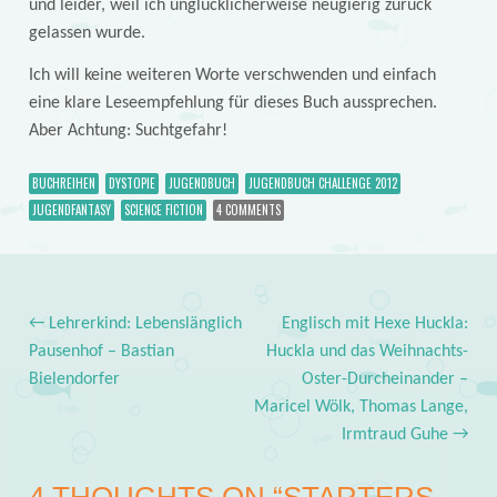
und leider, weil ich unglücklicherweise neugierig zurück
gelassen wurde.
Ich will keine weiteren Worte verschwenden und einfach
eine klare Leseempfehlung für dieses Buch aussprechen.
Aber Achtung: Suchtgefahr!
BUCHREIHEN
DYSTOPIE
JUGENDBUCH
JUGENDBUCH CHALLENGE 2012
JUGENDFANTASY
SCIENCE FICTION
4 COMMENTS
←
Lehrerkind: Lebenslänglich
Englisch mit Hexe Huckla:
Post navigation
Pausenhof – Bastian
Huckla und das Weihnachts-
Bielendorfer
Oster-Durcheinander –
Maricel Wölk, Thomas Lange,
Irmtraud Guhe
→