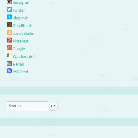
Instagram
Twitter
Bloglovin'
GoodReads
LovelyBooks
Pinterest
Google+
Was liest du?
e-Mail
RSS Feed
Search