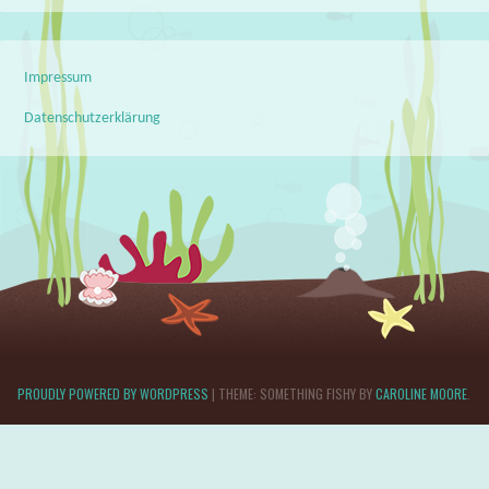
Impressum
Datenschutzerklärung
PROUDLY POWERED BY WORDPRESS
|
THEME: SOMETHING FISHY BY
CAROLINE MOORE
.