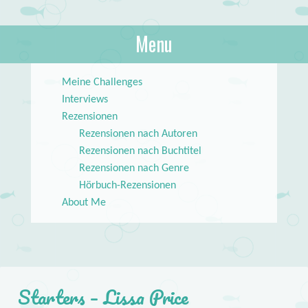
About Books
Menu
lilstar.de
Skip to content
Meine Challenges
Interviews
Rezensionen
Rezensionen nach Autoren
Rezensionen nach Buchtitel
Rezensionen nach Genre
Hörbuch-Rezensionen
About Me
Starters – Lissa Price