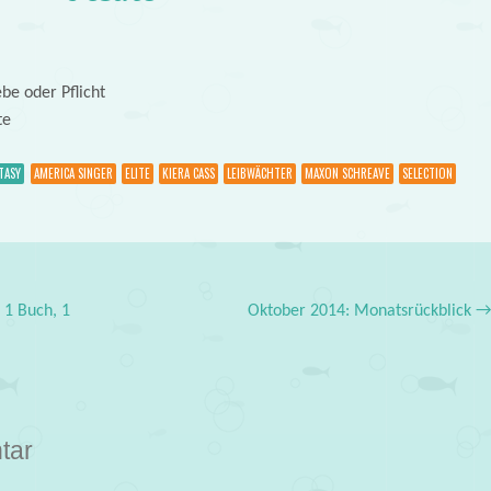
be oder Pflicht
te
TASY
AMERICA SINGER
ELITE
KIERA CASS
LEIBWÄCHTER
MAXON SCHREAVE
SELECTION
 1 Buch, 1
Oktober 2014: Monatsrückblick
tar