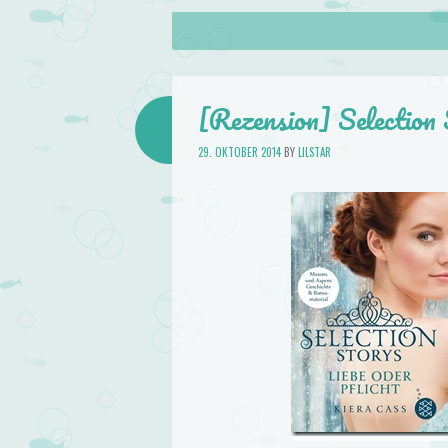
About
Skip to content
Menu
lilstar.de
Books
[Rezension] Selection 
29. OKTOBER 2014
BY
LILSTAR