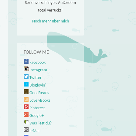
Serienverschlinger. Außerdem
total verrückt!
Noch mehr über mich
FOLLOW ME
Facebook
Instagram
Twitter
Bloglovin'
GoodReads
LovelyBooks
Pinterest
Google+
Was liest du?
e-Mail