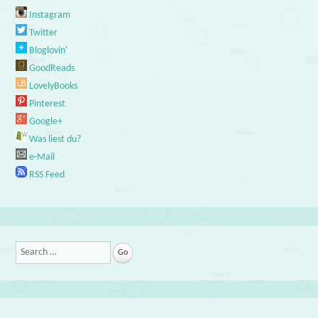
Instagram
Twitter
Bloglovin'
GoodReads
LovelyBooks
Pinterest
Google+
Was liest du?
e-Mail
RSS Feed
Search