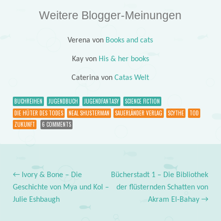
Weitere Blogger-Meinungen
Verena von
Books and cats
Kay von
His & her books
Caterina von
Catas Welt
BUCHREIHEN
JUGENDBUCH
JUGENDFANTASY
SCIENCE FICTION
DIE HÜTER DES TODES
NEAL SHUSTERMAN
SAUERLÄNDER VERLAG
SCYTHE
TOD
ZUKUNFT
6 COMMENTS
←
Ivory & Bone – Die
Bücherstadt 1 – Die Bibliothek
Post navigation
Geschichte von Mya und Kol –
der flüsternden Schatten von
Julie Eshbaugh
Akram El-Bahay
→