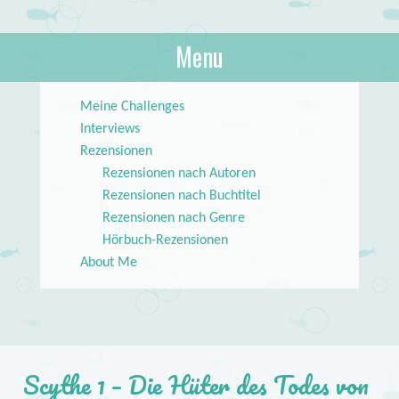
About Books
Menu
lilstar.de
Skip to content
Meine Challenges
Interviews
Rezensionen
Rezensionen nach Autoren
Rezensionen nach Buchtitel
Rezensionen nach Genre
Hörbuch-Rezensionen
About Me
Scythe 1 – Die Hüter des Todes von