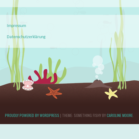
Impressum
Datenschutzerklärung
PROUDLY POWERED BY WORDPRESS
|
THEME: SOMETHING FISHY BY
CAROLINE MOORE
.