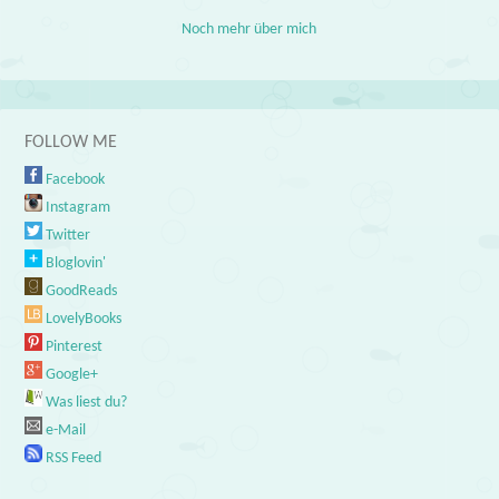
Noch mehr über mich
FOLLOW ME
Facebook
Instagram
Twitter
Bloglovin'
GoodReads
LovelyBooks
Pinterest
Google+
Was liest du?
e-Mail
RSS Feed