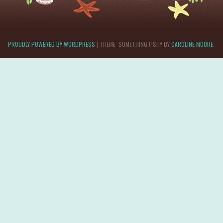
PROUDLY POWERED BY WORDPRESS
|
THEME: SOMETHING FISHY BY
CAROLINE MOORE
.