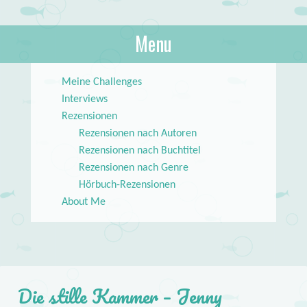
About Books
Menu
lilstar.de
Skip to content
Meine Challenges
Interviews
Rezensionen
Rezensionen nach Autoren
Rezensionen nach Buchtitel
Rezensionen nach Genre
Hörbuch-Rezensionen
About Me
Die stille Kammer – Jenny