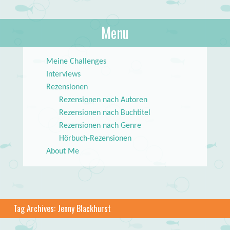
About Books
Menu
lilstar.de
Skip to content
Meine Challenges
Interviews
Rezensionen
Rezensionen nach Autoren
Rezensionen nach Buchtitel
Rezensionen nach Genre
Hörbuch-Rezensionen
About Me
Tag Archives:
Jenny Blackhurst