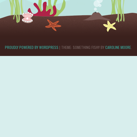
PROUDLY POWERED BY WORDPRESS
|
THEME: SOMETHING FISHY BY
CAROLINE MOORE
.