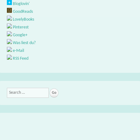
Bloglovin'
GoodReads
LovelyBooks
Pinterest
Google+
Was liest du?
e-Mail
RSS Feed
Search