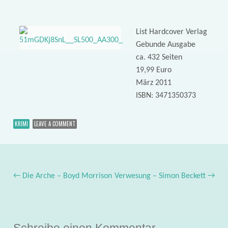
List Hardcover Verlag
Gebunde Ausgabe
ca. 432 Seiten
19,99 Euro
März 2011
ISBN: 3471350373
KRIMI
LEAVE A COMMENT
←
Die Arche – Boyd Morrison
Verwesung – Simon Beckett
→
Post navigation
Schreibe einen Kommentar