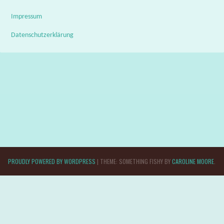
Impressum
Datenschutzerklärung
PROUDLY POWERED BY WORDPRESS
|
THEME: SOMETHING FISHY BY
CAROLINE MOORE
.