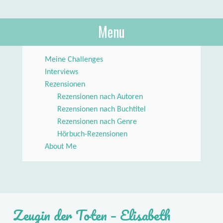
About Books
Menu
lilstar.de
Skip to content
Meine Challenges
Interviews
Rezensionen
Rezensionen nach Autoren
Rezensionen nach Buchtitel
Rezensionen nach Genre
Hörbuch-Rezensionen
About Me
Zeugin der Toten – Elisabeth