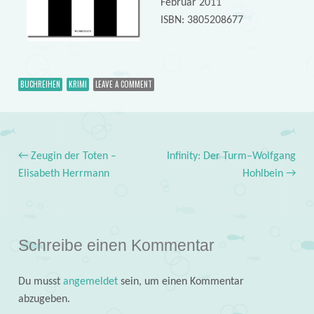
Februar 2011
ISBN: 3805208677
BUCHREIHEN
KRIMI
LEAVE A COMMENT
←
Zeugin der Toten –
Infinity: Der Turm–Wolfgang
Post navigation
Elisabeth Herrmann
Hohlbein
→
Schreibe einen Kommentar
Du musst
angemeldet
sein, um einen Kommentar
abzugeben.