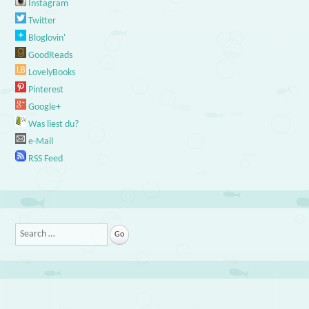
Instagram
Twitter
Bloglovin'
GoodReads
LovelyBooks
Pinterest
Google+
Was liest du?
e-Mail
RSS Feed
Search