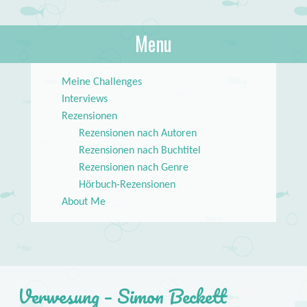
About Books
Menu
lilstar.de
Skip to content
Meine Challenges
Interviews
Rezensionen
Rezensionen nach Autoren
Rezensionen nach Buchtitel
Rezensionen nach Genre
Hörbuch-Rezensionen
About Me
Verwesung – Simon Beckett