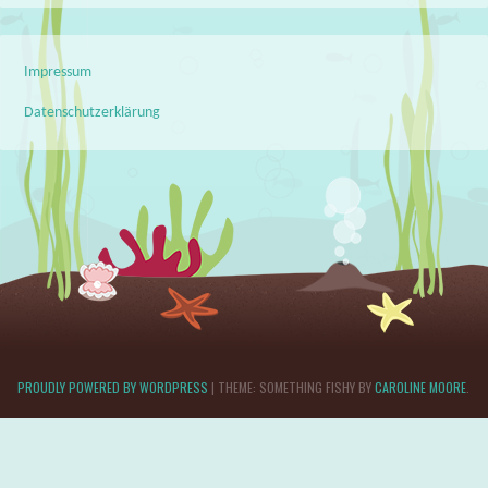
Impressum
Datenschutzerklärung
PROUDLY POWERED BY WORDPRESS
|
THEME: SOMETHING FISHY BY
CAROLINE MOORE
.