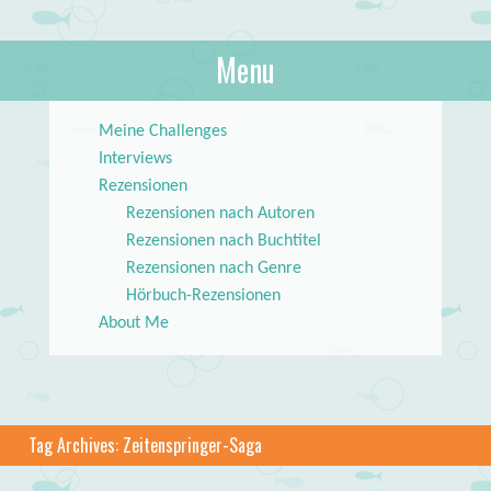
About Books
Menu
lilstar.de
Skip to content
Meine Challenges
Interviews
Rezensionen
Rezensionen nach Autoren
Rezensionen nach Buchtitel
Rezensionen nach Genre
Hörbuch-Rezensionen
About Me
Tag Archives:
Zeitenspringer-Saga