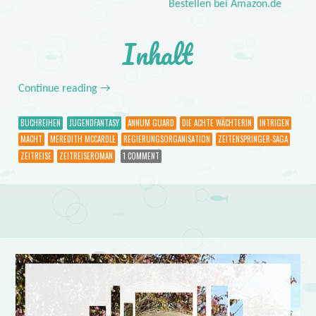
Bestellen bei Amazon.de
Inhalt
Continue reading
→
BUCHREIHEN
JUGENDFANTASY
ANNUM GUARD
DIE ACHTE WÄCHTERIN
INTRIGEN
MACHT
MEREDITH MCCARDLE
REGIERUNGSORGANISATION
ZEITENSPRINGER-SAGA
ZEITREISE
ZEITREISEROMAN
1 COMMENT
Post navigation