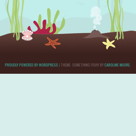
PROUDLY POWERED BY WORDPRESS
|
THEME: SOMETHING FISHY BY
CAROLINE MOORE
.