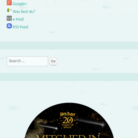
Google+
Was liest du?
e-Mail
RSS Feed
Search