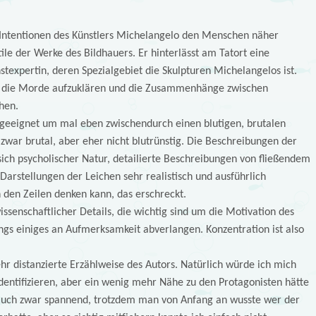
 Intentionen des Künstlers Michelangelo den Menschen näher
ile der Werke des Bildhauers. Er hinterlässt am Tatort eine
texpertin, deren Spezialgebiet die Skulpturen Michelangelos ist.
n die Morde aufzuklären und die Zusammenhänge zwischen
hen.
ht geeignet um mal eben zwischendurch einen blutigen, brutalen
st zwar brutal, aber eher nicht blutrünstig. Die Beschreibungen der
ch psycholischer Natur, detailierte Beschreibungen von fließendem
Darstellungen der Leichen sehr realistisch und ausführlich
 den Zeilen denken kann, das erschreckt.
ssenschaftlicher Details, die wichtig sind um die Motivation des
ings einiges an Aufmerksamkeit abverlangen. Konzentration ist also
hr distanzierte Erzählweise des Autors. Natürlich würde ich mich
entifizieren, aber ein wenig mehr Nähe zu den Protagonisten hätte
 Buch zwar spannend, trotzdem man von Anfang an wusste wer der