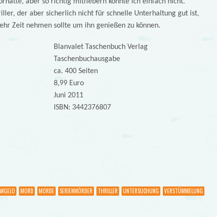
hatte, aber so richtig mitfiebern konnte ich einfach nicht.
riller, der aber sicherlich nicht für schnelle Unterhaltung gut ist,
ehr Zeit nehmen sollte um ihn genießen zu können.
Blanvalet Taschenbuch Verlag
Taschenbuchausgabe
ca. 400 Seiten
8,99 Euro
Juni 2011
ISBN: 3442376807
ANGELO
MORD
MORDE
SERIENMÖRDER
THRILLER
UNTERSUCHUNG
VERSTÜMMELUNG