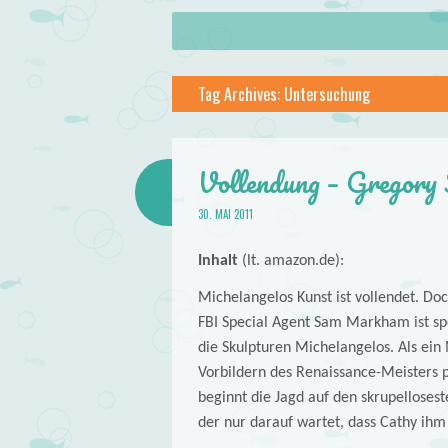
About
Skip to content
Menu
lilstar.de
Tag Archives:
Untersuchung
Books
Vollendung – Gregory
30. MAI 2011
Inhalt
(lt. amazon.de):
Michelangelos Kunst ist vollendet. Doc
FBI Special Agent Sam Markham ist spezi
die Skulpturen Michelangelos. Als ein
Vorbildern des Renaissance-Meisters p
beginnt die Jagd auf den skrupelloses
der nur darauf wartet, dass Cathy ih