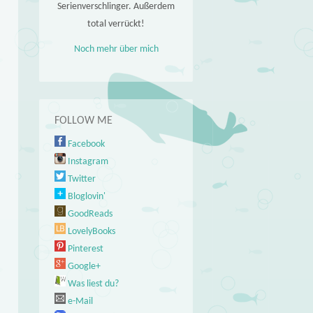
Serienverschlinger. Außerdem
total verrückt!
Noch mehr über mich
FOLLOW ME
Facebook
Instagram
Twitter
Bloglovin'
GoodReads
LovelyBooks
Pinterest
Google+
Was liest du?
e-Mail