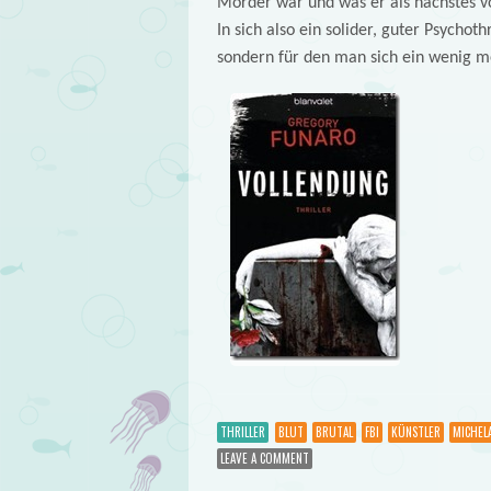
Mörder war und was er als nächstes vor
In sich also ein solider, guter Psychoth
sondern für den man sich ein wenig m
THRILLER
BLUT
BRUTAL
FBI
KÜNSTLER
MICHEL
LEAVE A COMMENT