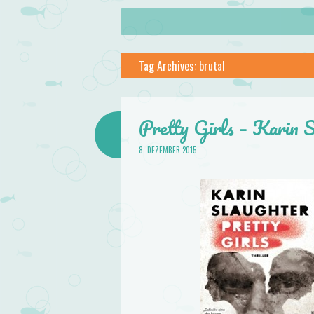
About
Skip to content
Menu
lilstar.de
Tag Archives:
brutal
Books
Pretty Girls – Karin 
8. DEZEMBER 2015