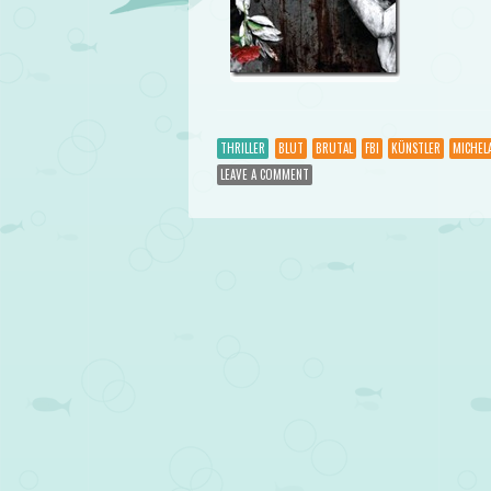
THRILLER
BLUT
BRUTAL
FBI
KÜNSTLER
MICHEL
LEAVE A COMMENT
Post navigation