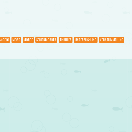
ANGELO
MORD
MORDE
SERIENMÖRDER
THRILLER
UNTERSUCHUNG
VERSTÜMMELUNG