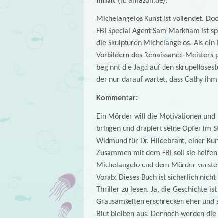
Inhalt
(lt. amazon.de):
Michelangelos Kunst ist vollendet. Doc
FBI Special Agent Sam Markham ist spezi
die Skulpturen Michelangelos. Als ein
Vorbildern des Renaissance-Meisters p
beginnt die Jagd auf den skrupelloses
der nur darauf wartet, dass Cathy ih
Kommentar:
Ein Mörder will die Motivationen und
bringen und drapiert seine Opfer im St
Widmund für Dr. Hildebrant, einer Kuns
Zusammen mit dem FBI soll sie helfe
Michelangelo und dem Mörder verste
Vorab: Dieses Buch ist sicherlich nic
Thriller zu lesen. Ja, die Geschichte i
Grausamkeiten erschrecken eher und si
Blut bleiben aus. Dennoch werden die 