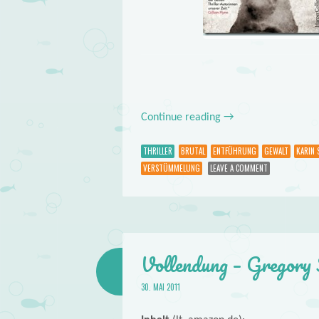
Continue reading
→
THRILLER
BRUTAL
ENTFÜHRUNG
GEWALT
KARIN 
VERSTÜMMELUNG
LEAVE A COMMENT
Vollendung – Gregory
30. MAI 2011