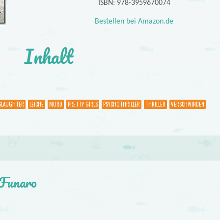
ISBN: 978-3959670074
Bestellen bei Amazon.de
Inhalt
SLAUGHTER
LEICHE
MORD
PRETTY GIRLS
PSYCHOTHRILLER
THRILLER
VERSCHWINDEN
 Funaro