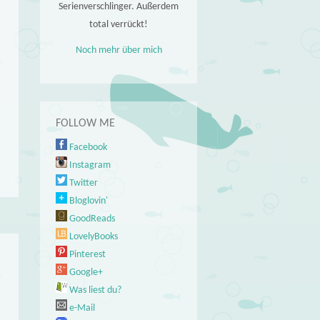
Serienverschlinger. Außerdem
total verrückt!
Noch mehr über mich
FOLLOW ME
Facebook
Instagram
Twitter
Bloglovin'
GoodReads
LovelyBooks
Pinterest
Google+
Was liest du?
e-Mail