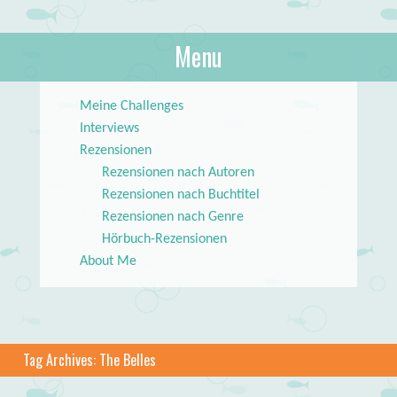
About Books
Menu
lilstar.de
Skip to content
Meine Challenges
Interviews
Rezensionen
Rezensionen nach Autoren
Rezensionen nach Buchtitel
Rezensionen nach Genre
Hörbuch-Rezensionen
About Me
Tag Archives:
The Belles