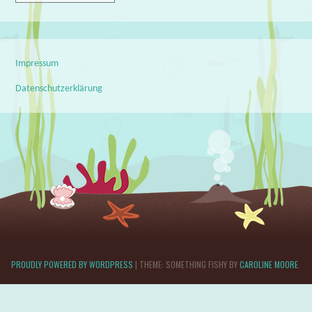
Impressum
Datenschutzerklärung
PROUDLY POWERED BY WORDPRESS
|
THEME: SOMETHING FISHY BY
CAROLINE MOORE
.