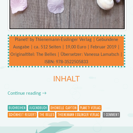
Planet! by Thienemann-Esslinger Verlag | Gebundene
Ausgabe | ca. 512 Seiten | 19,00 Euro | Februar 2019 |
Originaltitel: The Belles | Übersetzer: Vanessa Lamatsch |
ISBN: 978-3522505833
INHALT
Continue reading
→
BUCHREIHEN
JUGENDBUCH
DHONIELLE CLAYTON
PLANET! VERLAG
SCHÖNHEIT REGIERT
THE BELLES
THIENEMANN ESSLINGER VERLAG
1 COMMENT