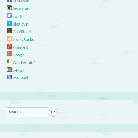
Facebook
Instagram
Twitter
Bloglovin'
GoodReads
LovelyBooks
Pinterest
Google+
Was liest du?
e-Mail
RSS Feed
Search