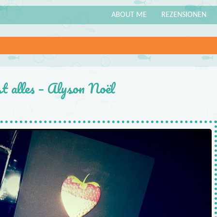
ABOUT ME
REZENSIONEN
t alles – Alyson Noël