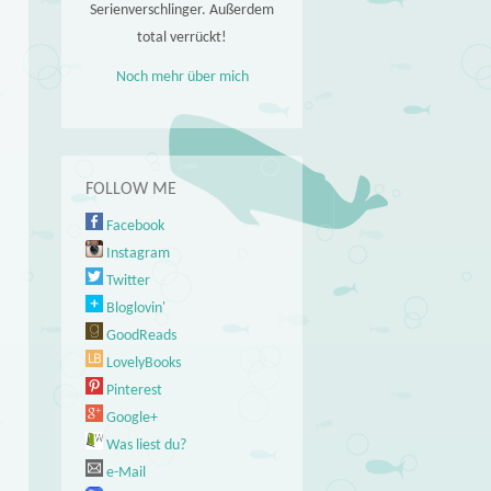
Serienverschlinger. Außerdem
total verrückt!
Noch mehr über mich
FOLLOW ME
Facebook
Instagram
Twitter
Bloglovin'
GoodReads
LovelyBooks
Pinterest
Google+
Was liest du?
e-Mail