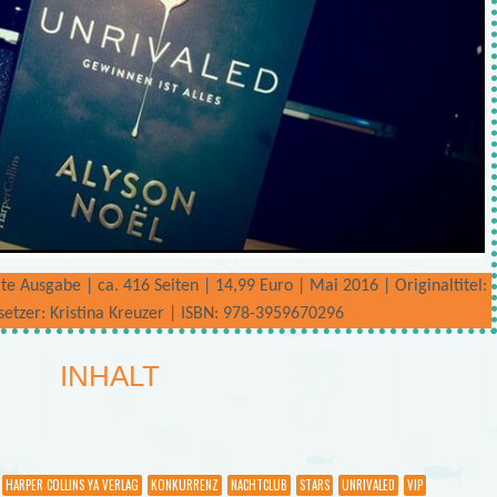
te Ausgabe | ca. 416 Seiten | 14,99 Euro | Mai 2016 | Originaltitel:
setzer: Kristina Kreuzer | ISBN: 978-3959670296
INHALT
HARPER COLLINS YA VERLAG
KONKURRENZ
NACHTCLUB
STARS
UNRIVALED
VIP