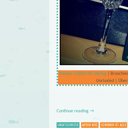
Harper Collins YA! Verlag
| Broschier
Unrivaled | Über
Continue reading
→
UNCATEGORIZED
ALYSON NOËL
GEWINNEN IST ALLES