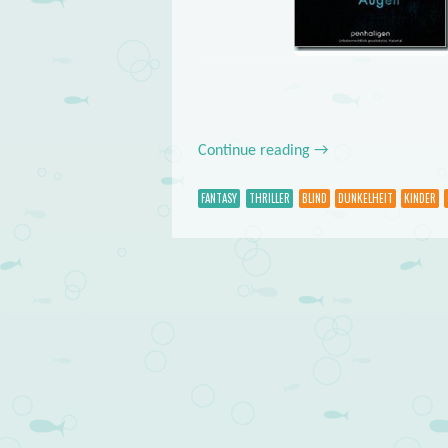
Continue reading
→
FANTASY
THRILLER
BLIND
DUNKELHEIT
KINDER
Post navigation