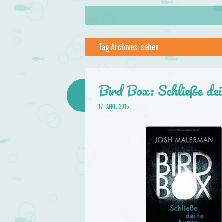
About
Skip to content
Menu
lilstar.de
Tag Archives:
sehen
Books
Bird Box: Schließe d
17. APRIL 2015