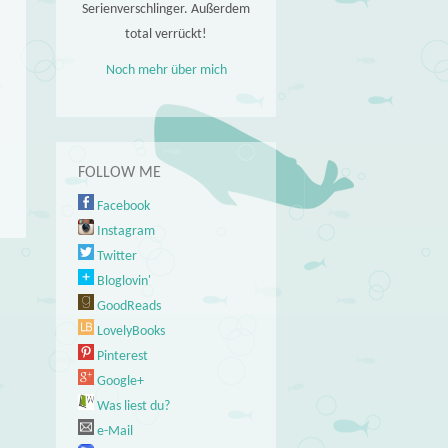
Serienverschlinger. Außerdem
total verrückt!
Noch mehr über mich
FOLLOW ME
Facebook
Instagram
Twitter
Bloglovin'
GoodReads
LovelyBooks
Pinterest
Google+
Was liest du?
e-Mail