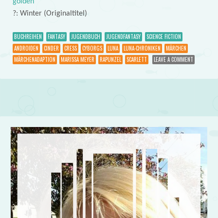
golden
?: Winter (Originaltitel)
BUCHREIHEN
FANTASY
JUGENDBUCH
JUGENDFANTASY
SCIENCE FICTION
ANDROIDEN
CINDER
CRESS
CYBORGS
LUNA
LUNA-CHRONIKEN
MÄRCHEN
MÄRCHENADAPTION
MARISSA MEYER
RAPUNZEL
SCARLETT
LEAVE A COMMENT
Post navigation