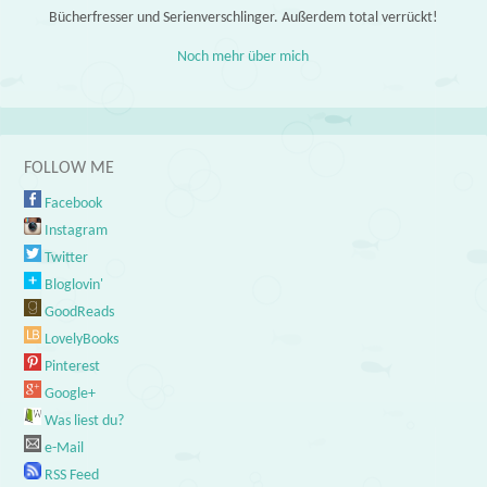
Bücherfresser und Serienverschlinger. Außerdem total verrückt!
Noch mehr über mich
FOLLOW ME
Facebook
Instagram
Twitter
Bloglovin'
GoodReads
LovelyBooks
Pinterest
Google+
Was liest du?
e-Mail
RSS Feed