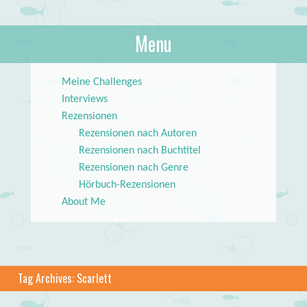
About Books
Menu
lilstar.de
Skip to content
Meine Challenges
Interviews
Rezensionen
Rezensionen nach Autoren
Rezensionen nach Buchtitel
Rezensionen nach Genre
Hörbuch-Rezensionen
About Me
Tag Archives:
Scarlett