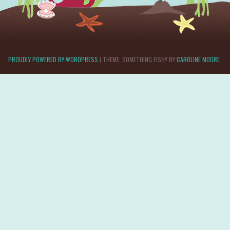
PROUDLY POWERED BY WORDPRESS
|
THEME: SOMETHING FISHY BY
CAROLINE MOORE
.