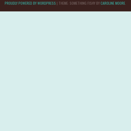
PROUDLY POWERED BY WORDPRESS
|
THEME: SOMETHING FISHY BY
CAROLINE MOORE
.