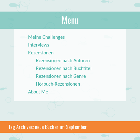
About Books
Menu
lilstar.de
Skip to content
Meine Challenges
Interviews
Rezensionen
Rezensionen nach Autoren
Rezensionen nach Buchtitel
Rezensionen nach Genre
Hörbuch-Rezensionen
About Me
Tag Archives:
neue Bücher im September