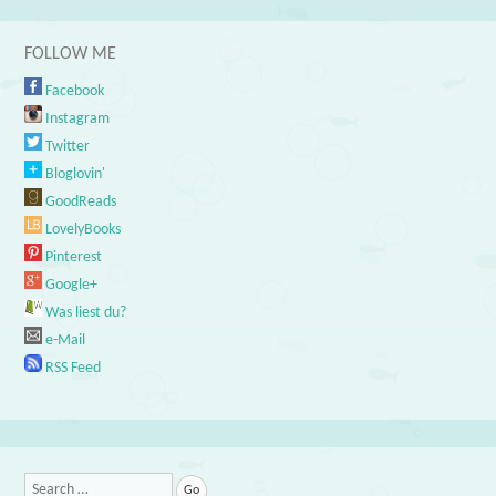
FOLLOW ME
Facebook
Instagram
Twitter
Bloglovin'
GoodReads
LovelyBooks
Pinterest
Google+
Was liest du?
e-Mail
RSS Feed
Search