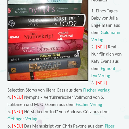
Monaten
1. Eines Tages,
Baby von Julia
Engelmann aus
dem
Goldmann
Verlag
2.
[NEU]
Real –
Nur für dich von
Katy Evans aus
dem
Egmont
Lyx Verlag
3.
[NEU]
Selection Storys von Kiera Cass aus dem
Fischer Verlag
4.
[NEU]
Nymphs – Verführerischer Vollmond von S.
Luhtanen und M. Oikkonen aus dem
Fischer Verlag
5.
[NEU]
Hörst du den Tod? von Andreas Götz aus dem
Oetinger Verlag
6.
[NEU]
Das Manuskript von Chris Pavone aus dem
Piper