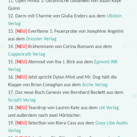
11. Open Minds 1: Gefährliche Gedanken von Susan Kaye
Quinn
12. Darm mit Charme von Giulia Enders aus dem
Ullstein
Verlag
13.
[NEU]
Everflame 1: Feuerprobe von Josephine Angelini
aus dem
Dressler Verlag
14.
[NEU]
Krähenmann von Corina Bomann aus dem
Coppenrath Verlag
15.
[NEU]
Atemnot von Ilsa J. Bick aus dem
Egmont INK
Verlag
16.
[NEU]
Jetzt spricht Dylan Mint und Mr. Dog hält die
Klappe von Brian Conaghan aus dem
Arche Verlag
17. Das neue Buch Genesis von Bernhard Beckett aus dem
Script5 Verlag
18.
[NEU]
Teardrop von Lauren Kate aus dem
cbt Verlag
und außerdem noch zwei Hörbücher:
19.
[NEU]
Selection von Kiera Cass aus dem
Goya Libe Audio
Verlag