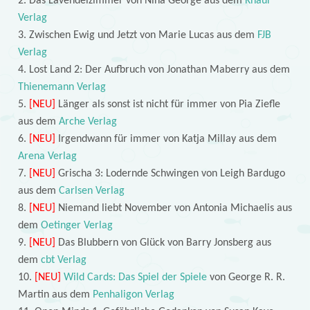
2. Das Lavendelzimmer von Nina George aus dem
Knaur
Verlag
3. Zwischen Ewig und Jetzt von Marie Lucas aus dem
FJB
Verlag
4. Lost Land 2: Der Aufbruch von Jonathan Maberry aus dem
Thienemann Verlag
5.
[NEU]
Länger als sonst ist nicht für immer von Pia Ziefle
aus dem
Arche Verlag
6.
[NEU]
Irgendwann für immer von Katja Millay aus dem
Arena Verlag
7.
[NEU]
Grischa 3: Lodernde Schwingen von Leigh Bardugo
aus dem
Carlsen Verlag
8.
[NEU]
Niemand liebt November von Antonia Michaelis aus
dem
Oetinger Verlag
9.
[NEU]
Das Blubbern von Glück von Barry Jonsberg aus
dem
cbt Verlag
10.
[NEU]
Wild Cards: Das Spiel der Spiele
von George R. R.
Martin aus dem
Penhaligon Verlag