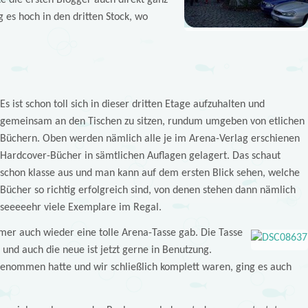
e die ersten Blogger auch direkt ganz
g es hoch in den dritten Stock, wo
Es ist schon toll sich in dieser dritten Etage aufzuhalten und
gemeinsam an den Tischen zu sitzen, rundum umgeben von etlichen
Büchern. Oben werden nämlich alle je im Arena-Verlag erschienen
Hardcover-Bücher in sämtlichen Auflagen gelagert. Das schaut
schon klasse aus und man kann auf dem ersten Blick sehen, welche
Bücher so richtig erfolgreich sind, von denen stehen dann nämlich
seeeeehr viele Exemplare im Regal.
ehmer auch wieder eine tolle Arena-Tasse gab. Die Tasse
 und auch die neue ist jetzt gerne in Benutzung.
genommen hatte und wir schließlich komplett waren, ging es auch