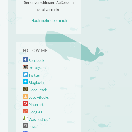
Serienverschlinger. Außerdem
total verrückt!
Noch mehr über mich
FOLLOW ME
Facebook
Instagram
Twitter
Bloglovin'
GoodReads
LovelyBooks
Pinterest
Google+
Was liest du?
e-Mail