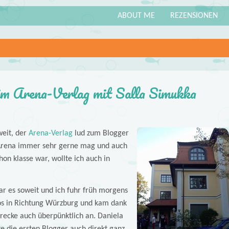
ABOUT ME
REZENSIONEN
m Arena-Verlag mit Salla Simukka
weit, der
Arena-Verlag
lud zum Blogger
 Arena immer sehr gerne mag und auch
n klasse war, wollte ich auch in
r es soweit und ich fuhr früh morgens
los in Richtung Würzburg und kam dank
trecke auch überpünktlich an. Daniela