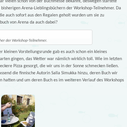
 vielen schon von der Buchmesse bekannt, deswegen startete
 bisherigen Arena-Lieblingsbüchern der Workshop-Teilnehmer. Da
e auch sofort aus den Regalen geholt wurden um sie zu
sbuch von Arena da auch dabei?
cher der Workshop-Teilnehmer.
 kleinen Vorstellungsrunde gab es auch schon ein kleines
arten gingen, das Wetter war nämlich wirklich toll. Wie im letzten
leckere Pizza gesorgt, die wir uns in der Sonne schmecken ließen.
send die finnische Autorin Salla Simukka hinzu, deren Buch wir
sen hatten und um deren Buch es im weiteren Verlauf des Workshops