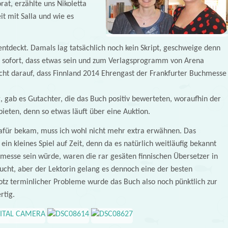
at, erzählte uns Nikoletta
t mit Salla und wie es
entdeckt. Damals lag tatsächlich noch kein Skript, geschweige denn
e sofort, dass etwas sein und zum Verlagsprogramm von Arena
icht darauf, dass Finnland 2014 Ehrengast der Frankfurter Buchmesse
 gab es Gutachter, die das Buch positiv bewerteten, woraufhin der
bieten, denn so etwas läuft über eine Auktion.
afür bekam, muss ich wohl nicht mehr extra erwähnen. Das
n kleines Spiel auf Zeit, denn da es natürlich weitläufig bekannt
messe sein würde, waren die rar gesäten finnischen Übersetzer in
ucht, aber der Lektorin gelang es dennoch eine der besten
otz terminlicher Probleme wurde das Buch also noch pünktlich zur
rtig.