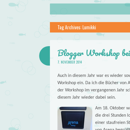
About
Skip to content
Menu
lilstar.de
Tag Archives:
Lumikki
Books
Blogger Workshop bei
7. NOVEMBER 2014
Auch in diesem Jahr war es wieder so
Workshop ein. Da ich die Bücher von
der Workshop im vergangenen Jahr scho
diesem Jahr wieder dabei sein.
Am 18. Oktober wa
die drei Stunden 
einer staufreien S