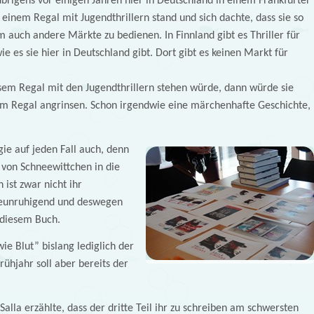
übrigens vor einigen Jahren hier in Deutschland in einem Frankfurter
r einem Regal mit Jugendthrillern stand und sich dachte, dass sie so
 auch andere Märkte zu bedienen. In Finnland gibt es Thriller für
ie es sie hier in Deutschland gibt. Dort gibt es keinen Markt für
sem Regal mit den Jugendthrillern stehen würde, dann würde sie
dem Regal angrinsen. Schon irgendwie eine märchenhafte Geschichte,
ie auf jeden Fall auch, denn
 von Schneewittchen in die
ist zwar nicht ihr
 beunruhigend und deswegen
diesem Buch.
wie Blut” bislang lediglich der
Frühjahr soll aber bereits der
Salla erzählte, dass der dritte Teil ihr zu schreiben am schwersten