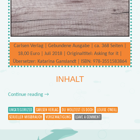
Carlsen Verlag | Gebundene Ausgabe | ca. 368 Seiten |
18,00 Euro | Juli 2018 | Originaltitel: Asking for it |
Übersetzer: Katarina Ganslandt | ISBN: 978-3551583864
INHALT
Continue reading
→
UNCATEGORIZED
CARLSEN VERLAG
DU WOLLTEST ES DOCH
LOUISE O'NEILL
SEXUELLER MISSBRAUCH
VERGEWALTIGUNG
LEAVE A COMMENT