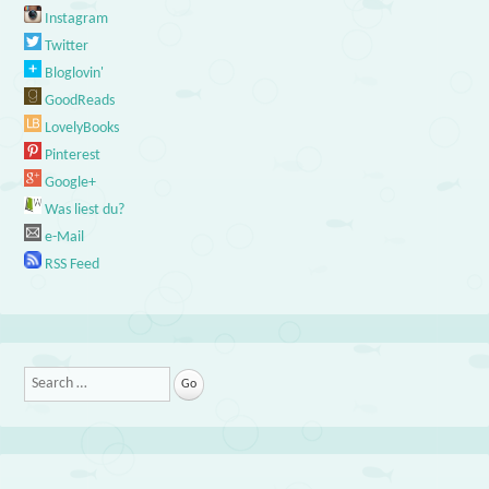
Instagram
Twitter
Bloglovin'
GoodReads
LovelyBooks
Pinterest
Google+
Was liest du?
e-Mail
RSS Feed
Search