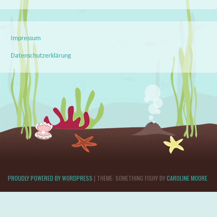
Impressum
Datenschutzerklärung
PROUDLY POWERED BY WORDPRESS
|
THEME: SOMETHING FISHY BY
CAROLINE MOORE
.