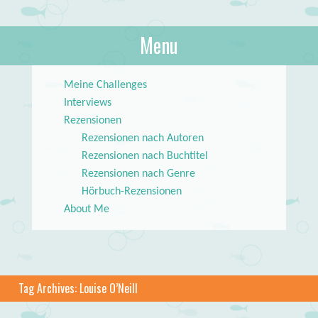
About Books
Menu
lilstar.de
Skip to content
Meine Challenges
Interviews
Rezensionen
Rezensionen nach Autoren
Rezensionen nach Buchtitel
Rezensionen nach Genre
Hörbuch-Rezensionen
About Me
Tag Archives:
Louise O’Neill