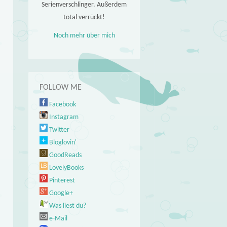
Serienverschlinger. Außerdem
total verrückt!
Noch mehr über mich
FOLLOW ME
Facebook
Instagram
Twitter
Bloglovin'
GoodReads
LovelyBooks
Pinterest
Google+
Was liest du?
e-Mail