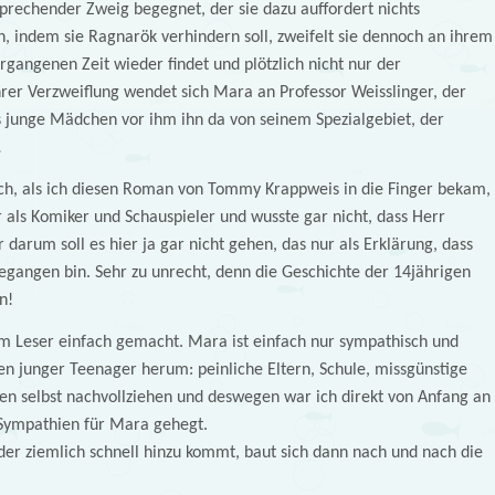
n sprechender Zweig begegnet, der sie dazu auffordert nichts
en, indem sie Ragnarök verhindern soll, zweifelt sie dennoch an ihrem
vergangenen Zeit wieder findet und plötzlich nicht nur der
rer Verzweiflung wendet sich Mara an Professor Weisslinger, der
s junge Mädchen vor ihm ihn da von seinem Spezialgebiet, der
…
tisch, als ich diesen Roman von Tommy Krappweis in die Finger bekam,
r als Komiker und Schauspieler und wusste gar nicht, dass Herr
r darum soll es hier ja gar nicht gehen, das nur als Erklärung, dass
gegangen bin. Sehr zu unrecht, denn die Geschichte der 14jährigen
n!
em Leser einfach gemacht. Mara ist einfach nur sympathisch und
en junger Teenager herum: peinliche Eltern, Schule, missgünstige
en selbst nachvollziehen und deswegen war ich direkt von Anfang an
Sympathien für Mara gehegt.
er ziemlich schnell hinzu kommt, baut sich dann nach und nach die