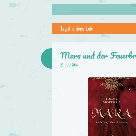
About
Skip to content
Menu
lilstar.de
Tag Archives:
Loki
Books
Mara und der Feuerbr
26. JULI 2014