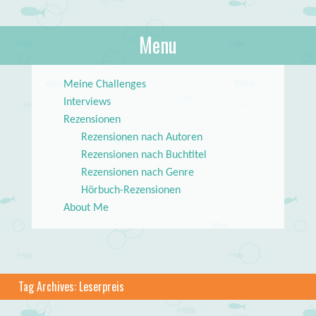
About Books
Menu
lilstar.de
Skip to content
Meine Challenges
Interviews
Rezensionen
Rezensionen nach Autoren
Rezensionen nach Buchtitel
Rezensionen nach Genre
Hörbuch-Rezensionen
About Me
Tag Archives:
Leserpreis