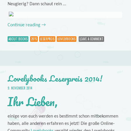
Neugierig? Dann schaut rein …
Continue reading
→
ABOUT BOOKS
2015
LESERPREIS
LOVELYBOOKS
LEAVE A COMMENT
Lovelybooks Leserpreis 2014!
9. NOVEMBER 2014
Ihr Lieben,
einige von euch werden es bestimmt schon mitbekommen
haben, alle anderen erfahren es jetzt! Die große Online-
Community
Lovelybooks
vergibt wieder den Lovelybooks