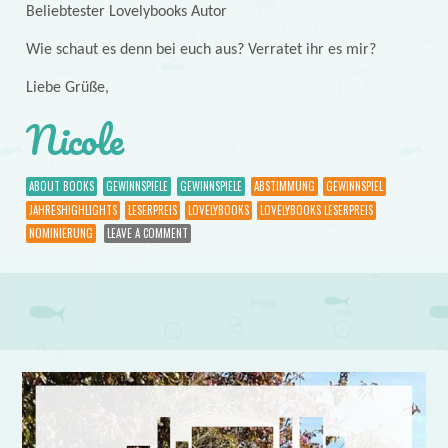
Beliebtester Lovelybooks Autor
Wie schaut es denn bei euch aus? Verratet ihr es mir?
Liebe Grüße,
Nicole
ABOUT BOOKS
GEWINNSPIELE
GEWINNSPIELE
ABSTIMMUNG
GEWINNSPIEL
JAHRESHIGHLIGHTS
LESERPREIS
LOVELYBOOKS
LOVELYBOOKS LESERPREIS
NOMINIERUNG
LEAVE A COMMENT
Post navigation