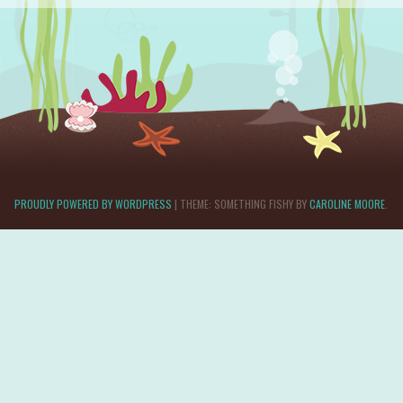
PROUDLY POWERED BY WORDPRESS
|
THEME: SOMETHING FISHY BY
CAROLINE MOORE
.