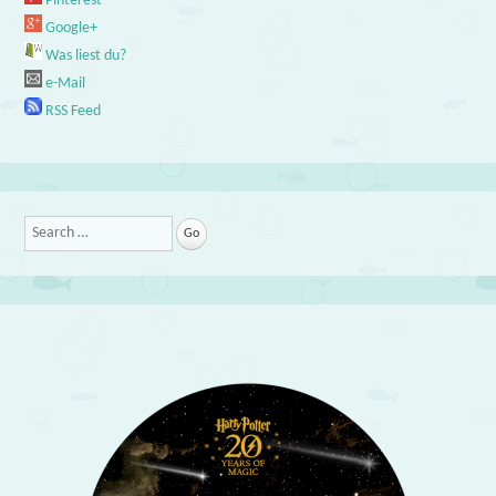
Pinterest
Google+
Was liest du?
e-Mail
RSS Feed
Search