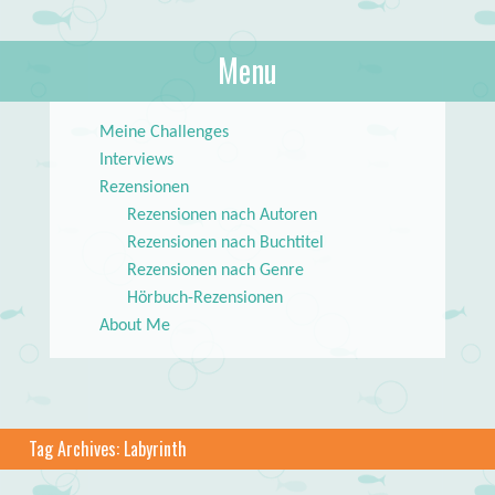
About Books
Menu
lilstar.de
Skip to content
Meine Challenges
Interviews
Rezensionen
Rezensionen nach Autoren
Rezensionen nach Buchtitel
Rezensionen nach Genre
Hörbuch-Rezensionen
About Me
Tag Archives:
Labyrinth