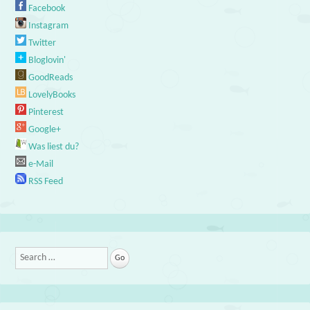
Facebook
Instagram
Twitter
Bloglovin'
GoodReads
LovelyBooks
Pinterest
Google+
Was liest du?
e-Mail
RSS Feed
Search