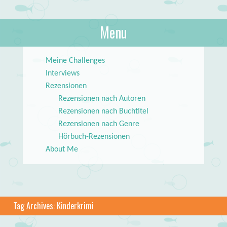
About Books
Menu
lilstar.de
Skip to content
Meine Challenges
Interviews
Rezensionen
Rezensionen nach Autoren
Rezensionen nach Buchtitel
Rezensionen nach Genre
Hörbuch-Rezensionen
About Me
Tag Archives:
Kinderkrimi