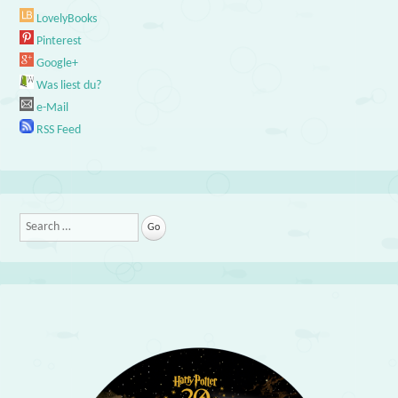
LovelyBooks
Pinterest
Google+
Was liest du?
e-Mail
RSS Feed
Search