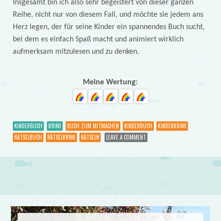
Insgesamt bin ich also sehr begeistert von dieser ganzen
Reihe, nicht nur von diesem Fall, und möchte sie jedem ans
Herz legen, der für seine Kinder ein spannendes Buch sucht,
bei dem es einfach Spaß macht und animiert wirklich
aufmerksam mitzulesen und zu denken.
Meine Wertung:
KINDERBUCH
KRIMI
BUCH ZUM MITMACHEN
KINDERBUCH
KINDERKRIMI
RÄTSELBUCH
RÄTSELKRIMI
RÄTSELN
LEAVE A COMMENT
Post navigation