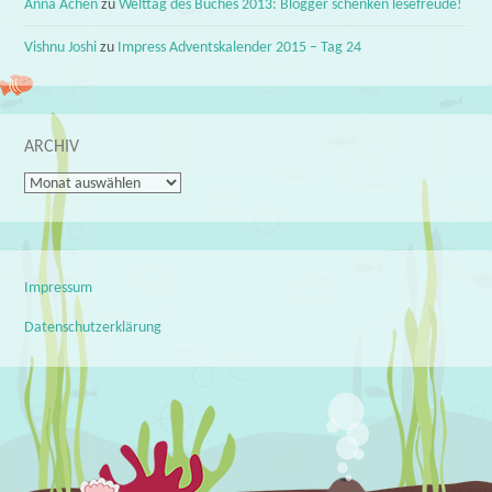
Anna Achen
zu
Welttag des Buches 2013: Blogger schenken lesefreude!
Vishnu Joshi
zu
Impress Adventskalender 2015 – Tag 24
ARCHIV
Archiv
Impressum
Datenschutzerklärung