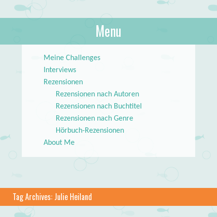
About Books
Menu
lilstar.de
Skip to content
Meine Challenges
Interviews
Rezensionen
Rezensionen nach Autoren
Rezensionen nach Buchtitel
Rezensionen nach Genre
Hörbuch-Rezensionen
About Me
Tag Archives:
Julie Heiland