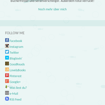
Bücherfresser und Serienverschlinger. Außerdem total verrückt!
Noch mehr über mich
FOLLOW ME
Facebook
Instagram
Twitter
Bloglovin'
GoodReads
LovelyBooks
Pinterest
Google+
Was liest du?
e-Mail
RSS Feed