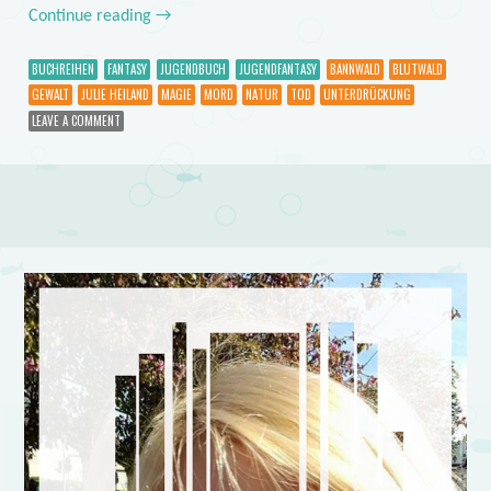
Continue reading
→
BUCHREIHEN
FANTASY
JUGENDBUCH
JUGENDFANTASY
BANNWALD
BLUTWALD
GEWALT
JULIE HEILAND
MAGIE
MORD
NATUR
TOD
UNTERDRÜCKUNG
LEAVE A COMMENT
Post navigation