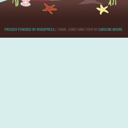
PROUDLY POWERED BY WORDPRESS
|
THEME: SOMETHING FISHY BY
CAROLINE MOORE
.