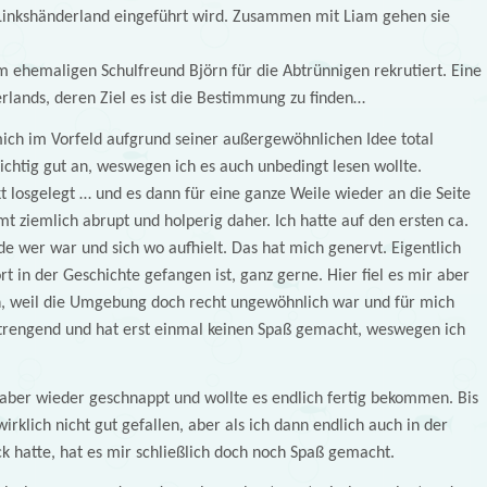
s Linkshänderland eingeführt wird. Zusammen mit Liam gehen sie
 ehemaligen Schulfreund Björn für die Abtrünnigen rekrutiert. Eine
rlands, deren Ziel es ist die Bestimmung zu finden…
mich im Vorfeld aufgrund seiner außergewöhnlichen Idee total
 richtig gut an, weswegen ich es auch unbedingt lesen wollte.
losgelegt … und es dann für eine ganze Weile wieder an die Seite
 ziemlich abrupt und holperig daher. Ich hatte auf den ersten ca.
 wer war und sich wo aufhielt. Das hat mich genervt. Eigentlich
t in der Geschichte gefangen ist, ganz gerne. Hier fiel es mir aber
en, weil die Umgebung doch recht ungewöhnlich war und für mich
trengend und hat erst einmal keinen Spaß gemacht, weswegen ich
aber wieder geschnappt und wollte es endlich fertig bekommen. Bis
irklich nicht gut gefallen, aber als ich dann endlich auch in der
k hatte, hat es mir schließlich doch noch Spaß gemacht.