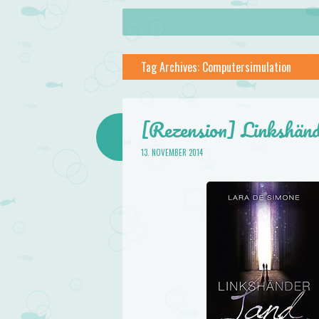
About
Skip to content
Menu
lilstar.de
Tag Archives:
Computersimulation
Books
[Rezension] Linkshän
13. NOVEMBER 2014