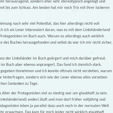
sehr herausragend, sondern eher sehr stereotypisch angelegt und
nt bis zum Schluss. Am besten hat mir noch Trix mit ihrer lockeren
inung nach sehr viel Potential, das hier allerdings nicht voll
h ich als Leser interessiert daran, was es mit dem Linkshänderland
Protagonisten im Buch auch. Worum es allerdings auch wirklich
te des Buches herausgefunden und selbst da war ich mir nicht sicher,
anz der Linkshänder im Buch geärgert und mich darüber gefreut,
 im Buch aber ebenso anprangert. Das fand ich ziemlich stark.
s gegeben hinnehmen und ich konnte oftmals nicht verstehen, warum
r hinterfragen, sondern sich wie der Leser ebenso alles vorsetzen
ischen Gedanken zu Tage.
 Alter der Protagonisten viel zu niedrig war um glaubhaft zu sein.
Linkshänderland) anders läuft und man dort früher volljährig und
rotagonisten leben ja parallel dazu auch noch in der normalen Welt
ehr erwachsen. Das kam für mich leider nicht wirklich glaubhaft