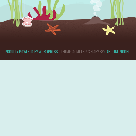
PROUDLY POWERED BY WORDPRESS
|
THEME: SOMETHING FISHY BY
CAROLINE MOORE
.