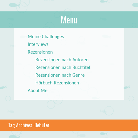
About Books
Menu
lilstar.de
Skip to content
Meine Challenges
Interviews
Rezensionen
Rezensionen nach Autoren
Rezensionen nach Buchtitel
Rezensionen nach Genre
Hörbuch-Rezensionen
About Me
Tag Archives:
Behüter