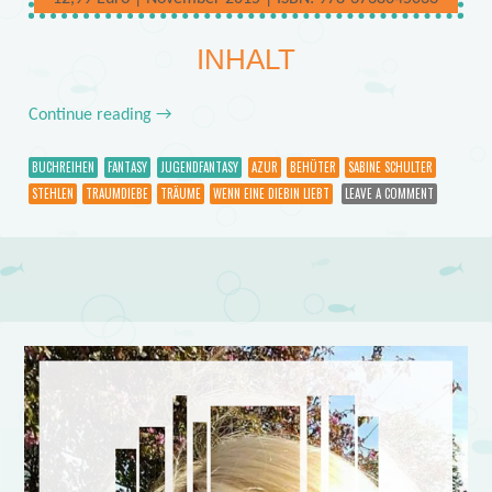
INHALT
Continue reading
→
BUCHREIHEN
FANTASY
JUGENDFANTASY
AZUR
BEHÜTER
SABINE SCHULTER
STEHLEN
TRAUMDIEBE
TRÄUME
WENN EINE DIEBIN LIEBT
LEAVE A COMMENT
Post navigation