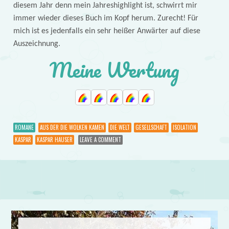
diesem Jahr denn mein Jahreshighlight ist, schwirrt mir
immer wieder dieses Buch im Kopf herum. Zurecht! Für
mich ist es jedenfalls ein sehr heißer Anwärter auf diese
Auszeichnung.
Meine Wertung
ROMANE
AUS DER DIE WOLKEN KAMEN
DIE WELT
GESELLSCHAFT
ISOLATION
KASPAR
KASPAR HAUSER
LEAVE A COMMENT
Post navigation