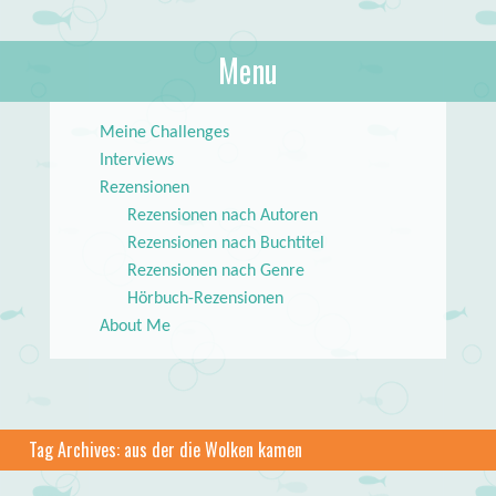
About Books
Menu
lilstar.de
Skip to content
Meine Challenges
Interviews
Rezensionen
Rezensionen nach Autoren
Rezensionen nach Buchtitel
Rezensionen nach Genre
Hörbuch-Rezensionen
About Me
Tag Archives:
aus der die Wolken kamen