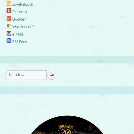
LovelyBooks
Pinterest
Google+
Was liest du?
e-Mail
RSS Feed
Search